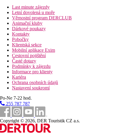
Last minute zájezdy
Pokoje
Letní dovolená u moře
Pokoj Deluxe s 1 manželskou postelí King
Věrnostní program DERCLUB
Tento pokoj typu Deluxe o velikosti 51 čtverečních metrů nabízí
Animační kluby
manželskou postel velikosti King (180 cm x 210 cm). Pokoj má
Dárkové poukazy
výhled do zahrady a vlastní balkon. Mezi další vybavení patří
Kontakty
sprchový kout, vysoušeč vlasů a toaletní potřeby. Vychutnejte si
Pobočky
své oblíbené pořady na 55palcové kabelové TV s plochou
Klientská sekce
obrazovkou. Mezi další přednosti patří prostorný pracovní stůl,
Mobilní aplikace Exim
pokojový trezor, klimatizace, zařízení na přípravu kávy a čaje
Cestovní pojištění
Nespresso, minibar, telefon s přímou volbou, USB porty pro
Časté dotazy
nabíjení telefonu a bezplatné WiFi připojení.
Podmínky k zájezdu
Informace pro klienty
Luxusní pokoj s 1 manželskou postelí King a výhledem na
Kariéra
oceán
Ochrana osobních údajů
Pokoj typu Luxury nabízí manželskou postel velikosti King (180
Nastavení soukromí
cm x 210 cm). Užijte si výhled na oceán. Mezi další příjemný
luxus patří sprchový kout, vysoušeč vlasů a toaletní potřeby.
Po-Ne 7-22 hod.
Vychutnejte si své oblíbené pořady na 55palcové kabelové TV s
255 787 787
plochou obrazovkou. Mezi další přednosti patří prostorný
pracovní stůl, pokojový trezor, klimatizace, zařízení na přípravu
kávy a čaje Nespresso, minibar, telefon s přímou volbou, USB
Copyright © 2026, DER Touristik CZ a.s.
porty pro nabíjení telefonu a bezplatné WiFi připojení.
Pokoj Deluxe Swim up s 1 manželskou postelí King - pouze