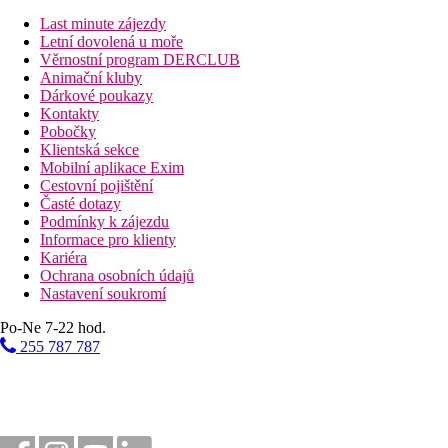
Last minute zájezdy
Vzdálenosti
Letní dovolená u moře
Věrnostní program DERCLUB
17 km
Animační kluby
Vzdálenost od nejbližšího letiště
Dárkové poukazy
Kontakty
Pláž
Pobočky
Klientská sekce
Mobilní aplikace Exim
Druh pláže
Cestovní pojištění
Časté dotazy
Bazény
Podmínky k zájezdu
Informace pro klienty
Kariéra
Dětský bazén
Ochrana osobních údajů
Lehátka u bazénu
Nastavení soukromí
Slunečníky u bazénu
Po-Ne 7-22 hod.
Fotogalerie
255 787 787