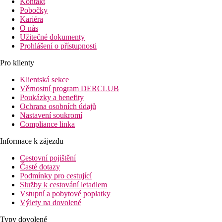
Kontakt
Pobočky
Kariéra
O nás
Užitečné dokumenty
Prohlášení o přístupnosti
Pro klienty
Klientská sekce
Věrnostní program DERCLUB
Poukázky a benefity
Ochrana osobních údajů
Nastavení soukromí
Compliance linka
Informace k zájezdu
Cestovní pojištění
Časté dotazy
Podmínky pro cestující
Služby k cestování letadlem
Vstupní a pobytové poplatky
Výlety na dovolené
Typy dovolené