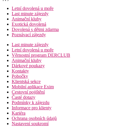
Letní dovolená u moře
Last minute zájezdy
Animační kluby
Exotická dovolená
Dovolená s dětmi zdarma
Poznávací zájezdy
Last minute zájezdy
Letní dovolená u moře
Věrnostní program DERCLUB
Animační kluby
Dárkové poukazy
Kontakty
Pobočky
Klientská sekce
Mobilní aplikace Exim
Cestovní pojištění
Časté dotazy
Podmínky k zájezdu
Informace pro klienty
Kariéra
Ochrana osobních údajů
Nastavení soukromí