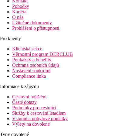
Kontakt
Pobočky
Kariéra
O nás
Užitečné dokumenty
Prohlášení o přístupnosti
Pro klienty
Klientská sekce
Věrnostní program DERCLUB
Poukázky a benefity
Ochrana osobních údajů
Nastavení soukromí
Compliance linka
Informace k zájezdu
Cestovní pojištění
Časté dotazy
Podmínky pro cestující
Služby k cestování letadlem
Vstupní a pobytové poplatky
Výlety na dovolené
Typy dovolené