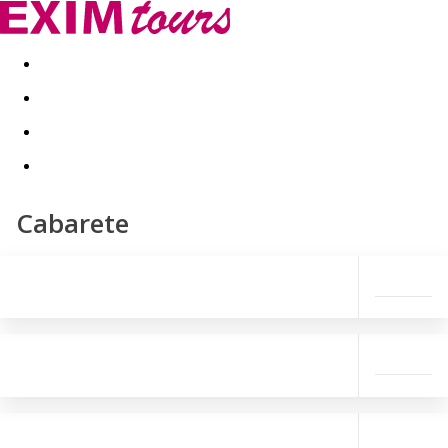
Akční nabídky
Last minute
First minute - Exotika a zim
Cabarete