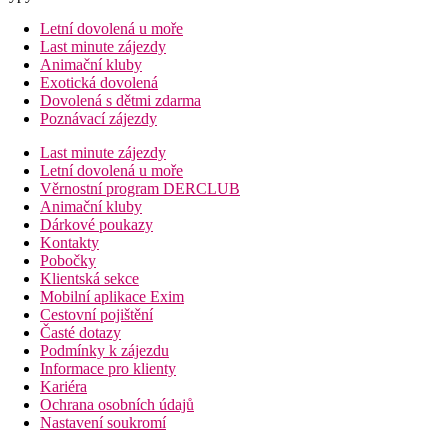
Letní dovolená u moře
Last minute zájezdy
Animační kluby
Exotická dovolená
Dovolená s dětmi zdarma
Poznávací zájezdy
Last minute zájezdy
Letní dovolená u moře
Věrnostní program DERCLUB
Animační kluby
Dárkové poukazy
Kontakty
Pobočky
Klientská sekce
Mobilní aplikace Exim
Cestovní pojištění
Časté dotazy
Podmínky k zájezdu
Informace pro klienty
Kariéra
Ochrana osobních údajů
Nastavení soukromí