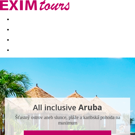
Akční nabídky
Last minute
First minute - Exotika a zim
All inclusive
Aruba
Šťastný ostrov aneb slunce, pláže a karibská pohoda na
maximum