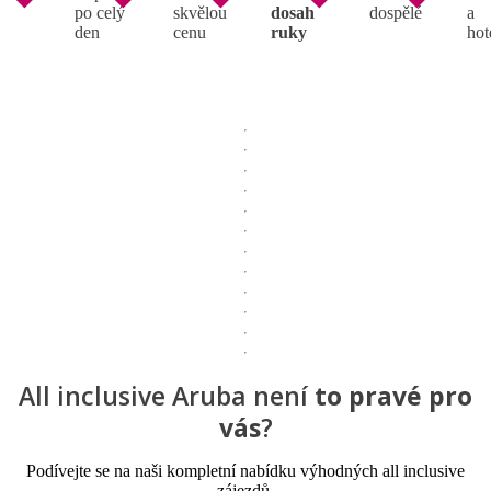
po celý
skvělou
dosah
dospělé
a
den
cenu
ruky
hot
All inclusive
Aruba není
to pravé pro
vás
?
Podívejte se na naši kompletní nabídku výhodných all inclusive
zájezdů.