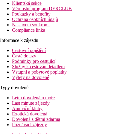
Klientská sekce
Věrnostní program DERCLUB
Poukázky a benefity
Ochrana osobních údajů
Nastavení soukromí
Compliance linka
Informace k zájezdu
Cestovní pojištění
Časté dotazy
Podmínky pro cestující
Služby k cestování letadlem
Vstupní a pobytové poplatky
Výlety na dovolené
Typy dovolené
Letní dovolená u moře
Last minute zájezdy
Animační kluby
Exotická dovolená
Dovolená s dětmi zdarma
Poznávací zájezdy