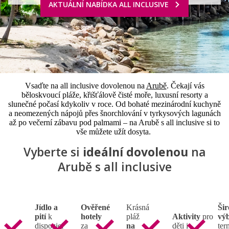
AKTUÁLNÍ NABÍDKA ALL INCLUSIVE
Vsaďte na all inclusive dovolenou na
Arubě
. Čekají vás
běloskvoucí pláže, křišťálově čisté moře, luxusní resorty a
slunečné počasí kdykoliv v roce. Od bohaté mezinárodní kuchyně
a neomezených nápojů přes šnorchlování v tyrkysových lagunách
až po večerní zábavu pod palmami – na Arubě s all inclusive si to
vše můžete užít dosyta.
Vyberte si
ideální dovolenou
na
Arubě s all inclusive
Jídlo a
Ověřené
Krásná
Ši
pití
k
hotely
pláž
Aktivity
pro
vý
dispozici
za
na
děti i
ter