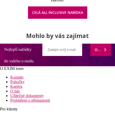
CELÁ ALL INCLUSIVE NABÍDKA
Mohlo by vás zajímat
Nejlepší nabídky
ODEBÍRAT
do vašeho e-mailu
O EXIM tours
Kontakt
Pobočky
Kariéra
O nás
Užitečné dokumenty
Prohlášení o přístupnosti
Pro klienty