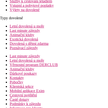
Služby k cestování letadlem
Vstupní a pobytové poplatky
Výlety na dovolené
Typy dovolené
Letní dovolená u moře
Last minute zájezdy
Animační kluby
Exotická dovolená
Dovolená s dětmi zdarma
Poznávací zájezdy
Last minute zájezdy
Letní dovolená u moře
Věrnostní program DERCLUB
Animační kluby
Dárkové poukazy
Kontakty
Pobočky
Klientská sekce
Mobilní aplikace Exim
Cestovní pojištění
Časté dotazy
Podmínky k zájezdu