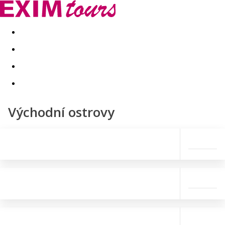
Akční nabídky
Last minute
First minute - Exotika a zim
Východní ostrovy