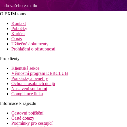
do vašeho e-mailu
O EXIM tours
Kontakt
Pobočky
Kariéra
O nás
Užitečné dokumenty
Prohlášení o přístupnosti
Pro klienty
Klientská sekce
Věrnostní program DERCLUB
Poukázky a benefity
Ochrana osobních údajů
Nastavení soukromí
Compliance linka
Informace k zájezdu
Cestovní pojištění
Časté dotazy
Podmínky pro cestující