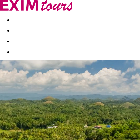
Akční nabídky
Last minute
First minute - Exotika a zim