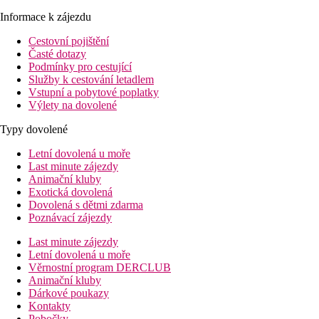
Informace k zájezdu
Cestovní pojištění
Časté dotazy
Podmínky pro cestující
Služby k cestování letadlem
Vstupní a pobytové poplatky
Výlety na dovolené
Typy dovolené
Letní dovolená u moře
Last minute zájezdy
Animační kluby
Exotická dovolená
Dovolená s dětmi zdarma
Poznávací zájezdy
Last minute zájezdy
Letní dovolená u moře
Věrnostní program DERCLUB
Animační kluby
Dárkové poukazy
Kontakty
Pobočky