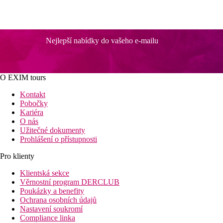
Nejlepší nabídky do vašeho e-mailu
O EXIM tours
Kontakt
Pobočky
Kariéra
O nás
Užitečné dokumenty
Prohlášení o přístupnosti
Pro klienty
Klientská sekce
Věrnostní program DERCLUB
Poukázky a benefity
Ochrana osobních údajů
Nastavení soukromí
Compliance linka