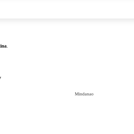
tina
.
y
Mindanao