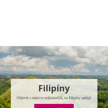
a u moře
Animační kluby
First minute – Léto 2027
Vě
Filipíny
Objevte s námi to nejkrásnější, co Filipíny nabízí.