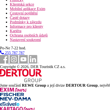
Klientská sekce
Mobilní aplikace Exim
Cestovní pojištění
Časté dotazy
Podmínky k zájezdu
Informace pro klienty
Kariéra
Ochrana osobních údajů
Nastavení soukromí
Po-Ne 7-22 hod.
255 787 787
Copyright © 2026, DER Touristik CZ a.s.
Jsme součástí
REWE Group
a její divize
DERTOUR Group
, nejvě