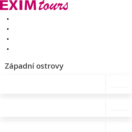
Akční nabídky
Last minute
First minute - Exotika a zim
Západní ostrovy