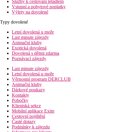
Služby k cestování letadlem
Vstupní a pobytové poplatky
Výlety na dovolené
Typy dovolené
Letní dovolená u moře
Last minute zájezdy
Animační kluby
Exotická dovolená
Dovolená s dětmi zdarma
Poznávací zájezdy
Last minute zájezdy
Letní dovolená u moře
Věrnostní program DERCLUB
Animační kluby
Dárkové poukazy
Kontakty
Pobočky
Klientská sekce
Mobilní aplikace Exim
Cestovní pojištění
Časté dotazy
Podmínky k zájezdu