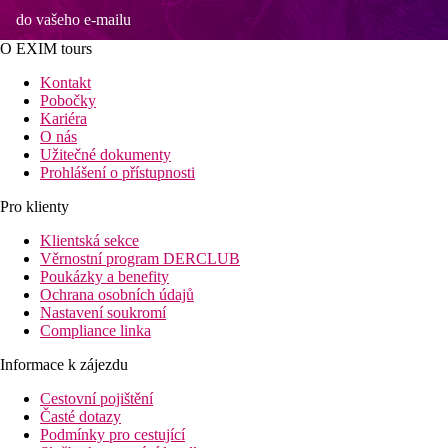
do vašeho e-mailu
O EXIM tours
Kontakt
Pobočky
Kariéra
O nás
Užitečné dokumenty
Prohlášení o přístupnosti
Pro klienty
Klientská sekce
Věrnostní program DERCLUB
Poukázky a benefity
Ochrana osobních údajů
Nastavení soukromí
Compliance linka
Informace k zájezdu
Cestovní pojištění
Časté dotazy
Podmínky pro cestující