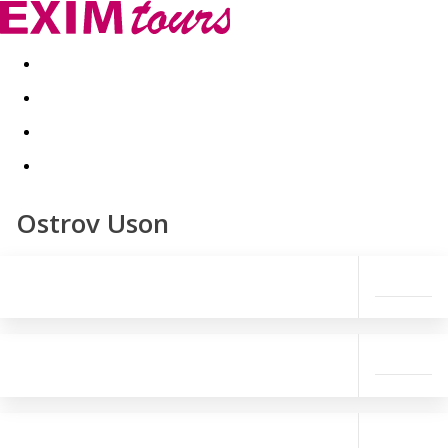
Akční nabídky
Last minute
First minute - Exotika a zim
Ostrov Uson