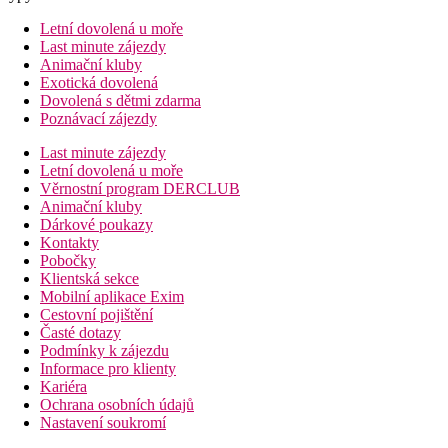
Letní dovolená u moře
Last minute zájezdy
Animační kluby
Exotická dovolená
Dovolená s dětmi zdarma
Poznávací zájezdy
Last minute zájezdy
Letní dovolená u moře
Věrnostní program DERCLUB
Animační kluby
Dárkové poukazy
Kontakty
Pobočky
Klientská sekce
Mobilní aplikace Exim
Cestovní pojištění
Časté dotazy
Podmínky k zájezdu
Informace pro klienty
Kariéra
Ochrana osobních údajů
Nastavení soukromí