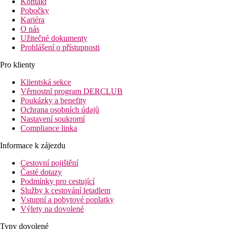
Kontakt
Pobočky
Kariéra
O nás
Užitečné dokumenty
Prohlášení o přístupnosti
Pro klienty
Klientská sekce
Věrnostní program DERCLUB
Poukázky a benefity
Ochrana osobních údajů
Nastavení soukromí
Compliance linka
Informace k zájezdu
Cestovní pojištění
Časté dotazy
Podmínky pro cestující
Služby k cestování letadlem
Vstupní a pobytové poplatky
Výlety na dovolené
Typy dovolené