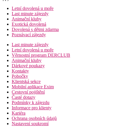
Letní dovolená u moře
Last minute zájezdy
Animační kluby
Exotická dovolená
Dovolená s dětmi zdarma
Poznávací zájezdy
Last minute zájezdy
Letní dovolená u moře
Věrnostní program DERCLUB
Animační kluby
Dárkové poukazy
Kontakty
Pobočky
Klientská sekce
Mobilní aplikace Exim
Cestovní pojištění
Časté dotazy
Podmínky k zájezdu
Informace pro klienty
Kariéra
Ochrana osobních údajů
Nastavení soukromí