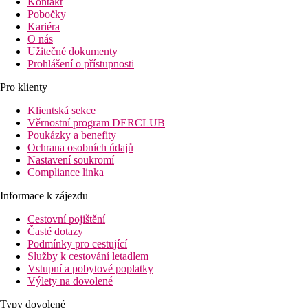
Kontakt
Pobočky
Kariéra
O nás
Užitečné dokumenty
Prohlášení o přístupnosti
Pro klienty
Klientská sekce
Věrnostní program DERCLUB
Poukázky a benefity
Ochrana osobních údajů
Nastavení soukromí
Compliance linka
Informace k zájezdu
Cestovní pojištění
Časté dotazy
Podmínky pro cestující
Služby k cestování letadlem
Vstupní a pobytové poplatky
Výlety na dovolené
Typy dovolené