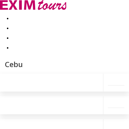
Akční nabídky
Last minute
First minute - Exotika a zim
Cebu