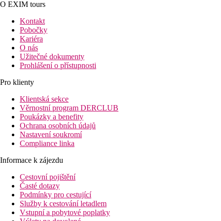
O EXIM tours
Kontakt
Pobočky
Kariéra
O nás
Užitečné dokumenty
Prohlášení o přístupnosti
Pro klienty
Klientská sekce
Věrnostní program DERCLUB
Poukázky a benefity
Ochrana osobních údajů
Nastavení soukromí
Compliance linka
Informace k zájezdu
Cestovní pojištění
Časté dotazy
Podmínky pro cestující
Služby k cestování letadlem
Vstupní a pobytové poplatky