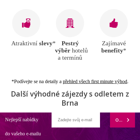
Atraktivní
slevy
*
Pestrý
Zajímavé
výběr
hotelů
benefity
*
a termínů
*Podívejte se na detaily a
přehled všech first minute výhod
.
Další výhodné zájezdy s odletem z
Brna
Nejlepší nabídky
ODEBÍRAT
do vašeho e-mailu