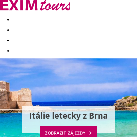
Akční nabídky
Last minute
First minute - Exotika a zim
Itálie letecky z Brna
ZOBRAZIT ZÁJEZDY