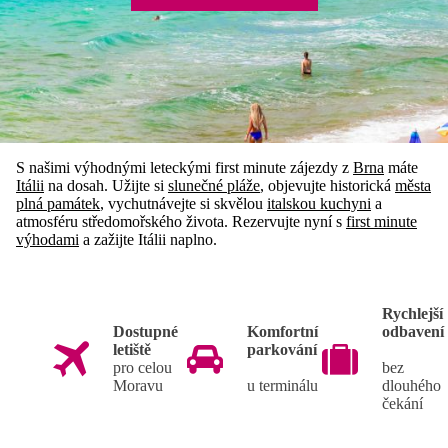
S našimi výhodnými leteckými first minute zájezdy z
Brna
máte
Itálii
na dosah. Užijte si
slunečné pláže
, objevujte historická
města
plná památek
, vychutnávejte si skvělou
italskou kuchyni
a
atmosféru středomořského života. Rezervujte nyní s
first minute
výhodami
a zažijte Itálii naplno.
Rychlejší
Dostupné
Komfortní
odbavení
letiště
parkování
pro celou
bez
Moravu
u terminálu
dlouhého
čekání