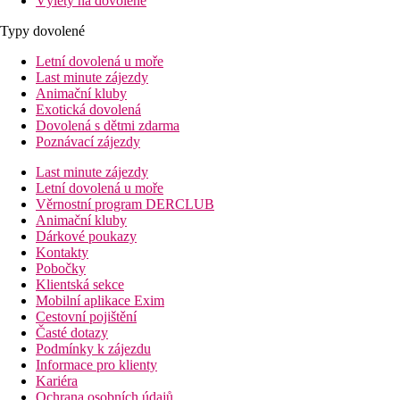
Výlety na dovolené
Typy dovolené
Letní dovolená u moře
Last minute zájezdy
Animační kluby
Exotická dovolená
Dovolená s dětmi zdarma
Poznávací zájezdy
Last minute zájezdy
Letní dovolená u moře
Věrnostní program DERCLUB
Animační kluby
Dárkové poukazy
Kontakty
Pobočky
Klientská sekce
Mobilní aplikace Exim
Cestovní pojištění
Časté dotazy
Podmínky k zájezdu
Informace pro klienty
Kariéra
Ochrana osobních údajů