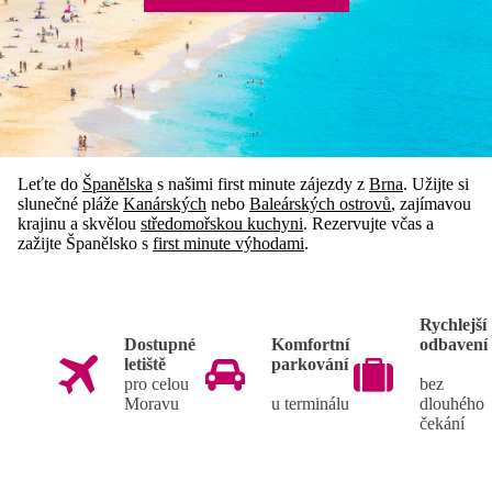
Leťte do
Španělska
s našimi first minute zájezdy z
Brna
. Užijte si
slunečné pláže
Kanárských
nebo
Baleárských ostrovů
, zajímavou
krajinu a skvělou
středomořskou kuchyni
. Rezervujte včas a
zažijte Španělsko s
first minute výhodami
.
Rychlejší
Dostupné
Komfortní
odbavení
letiště
parkování
pro celou
bez
Moravu
u terminálu
dlouhého
čekání