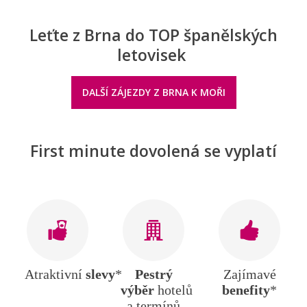
Leťte z Brna do TOP španělských
letovisek
DALŠÍ ZÁJEZDY Z BRNA K MOŘI
First minute dovolená se vyplatí
Atraktivní
slevy
*
Pestrý
Zajímavé
výběr
hotelů
benefity
*
a termínů