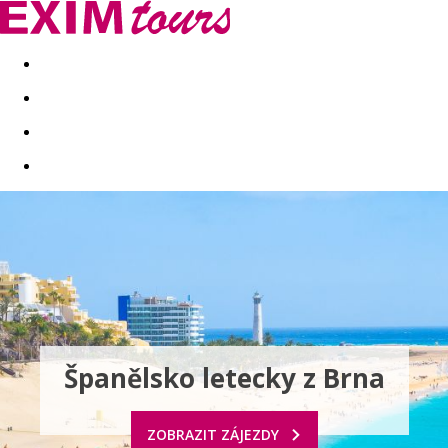
Akční nabídky
Last minute
First minute - Exotika a zim
Španělsko letecky z Brna
ZOBRAZIT ZÁJEZDY