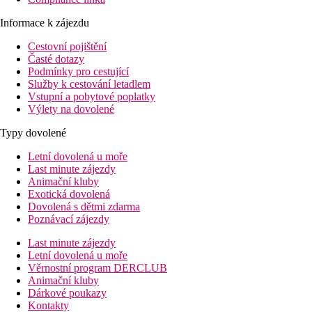
Informace k zájezdu
Cestovní pojištění
Časté dotazy
Podmínky pro cestující
Služby k cestování letadlem
Vstupní a pobytové poplatky
Výlety na dovolené
Typy dovolené
Letní dovolená u moře
Last minute zájezdy
Animační kluby
Exotická dovolená
Dovolená s dětmi zdarma
Poznávací zájezdy
Last minute zájezdy
Letní dovolená u moře
Věrnostní program DERCLUB
Animační kluby
Dárkové poukazy
Kontakty