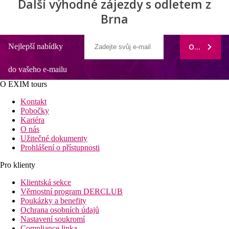
Další výhodné zájezdy s odletem z
Brna
Nejlepší nabídky
ODEBÍRAT
do vašeho e-mailu
O EXIM tours
Kontakt
Pobočky
Kariéra
O nás
Užitečné dokumenty
Prohlášení o přístupnosti
Pro klienty
Klientská sekce
Věrnostní program DERCLUB
Poukázky a benefity
Ochrana osobních údajů
Nastavení soukromí
Compliance linka