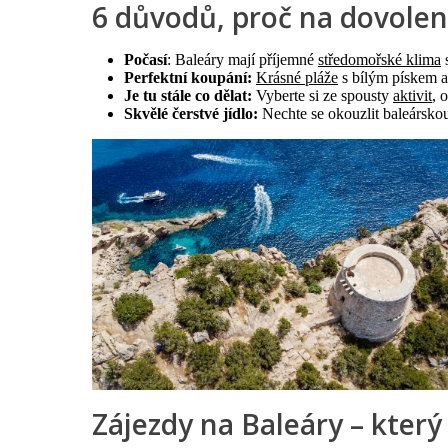
6 důvodů, proč na dovole
Počasí
: Baleáry mají příjemné
středomořské klima
s
Perfektní koupání:
Krásné pláže
s bílým pískem a 
Je tu stále co dělat:
Vyberte si ze spousty
aktivit
, 
Skvělé čerstvé jídlo:
Nechte se okouzlit baleársk
Zájezdy na Baleáry – který