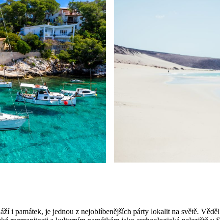
láží i památek, je jednou z nejoblíbenějších párty lokalit na světě. Vědě