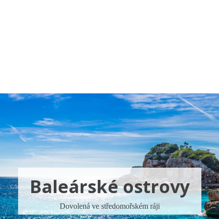
a u moře
Animační kluby
First minute – Léto 2027
Vě
Baleárské ostrovy
Dovolená ve středomořském ráji