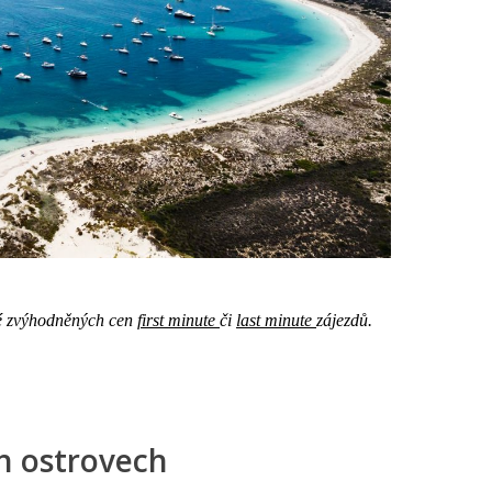
aké zvýhodněných cen
first minute
či
last minute
zájezdů.
h ostrovech