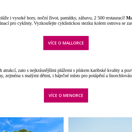
láže i vysoké hory, noční život, památky, zábavu, 2 500 restaurací!
Ma
tinací pro cyklisty. Vyzkoušejte cyklistickou stezku kolem ostrova se za
VÍCE O MALLORCE
ých atrakcí, zato s nejkrásnějšími plážemi s pískem karibské kvality a 
y, zejména s malými dětmi, i báječné místo pro potápění a šnorchlován
VÍCE O MENORCE