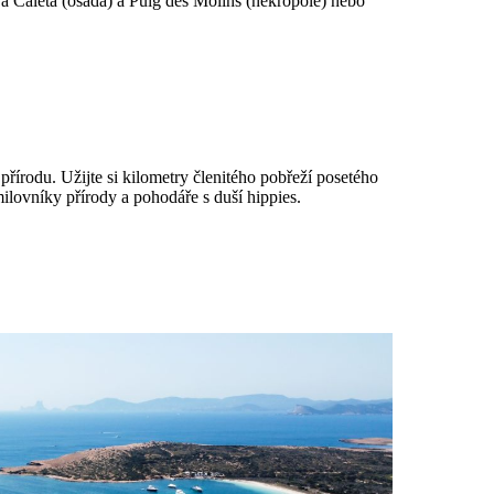
 Caleta (osada) a Puig des Molins (nekropole) nebo
 přírodu. Užijte si kilometry členitého pobřeží posetého
milovníky přírody a pohodáře s duší hippies.