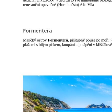
dědictví UNESCO? Vděčí za to své mimořádné biologické
renesanční opevněné (Horní město) Alta Vila
Formentera
Maličký ostrov
Formentera
, přístupný pouze po moři, j
plážemi s bílým pískem, koupání a potápění v křišťálově 