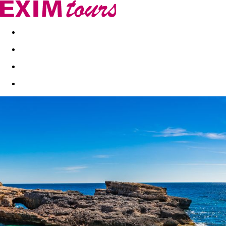
Akční nabídky
Last minute
First minute - Exotika a zim