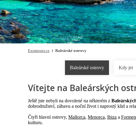
Eximtours.cz
Baleárské ostrovy
Baleárské ostrovy
Kdy jet
Vítejte na Baleárských ost
Ještě jste nebyli na dovolené na některém z
Baleárských
dobrodružství, zábavu a noční život i naprostý klid a rel
Čtyři hlavní ostrovy,
Mallorca
,
Menorca
,
Ibiza
a
Formen
kulturu.