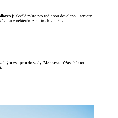
llorca
je skvělé místo pro rodinnou dovolenou, seniory
stávkou v některém z místních vinařství.
pozvolným vstupem do vody.
Menorca
s úžasně čistou
í.