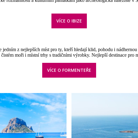
 rozmanitosti a kulturním památkám jako archeologická naleziště v Sa
VÍCE O IBIZE
e jedním z nejlepších míst pro ty, kteří hledají klid, pohodu i nádhernou
čistém moři i místní trhy s tradičními výrobky. Nejlepší destinace pro 
VÍCE O FORMENTEŘE