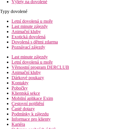
Výlety na dovolené
Typy dovolené
Letní dovolená u moře
Last minute zájezdy
Animační kluby
Exotická dovolená
Dovolená s dětmi zdarma
Poznávací zájezdy
Last minute zájezdy
Letní dovolená u moře
Věrnostní program DERCLUB
Animační kluby
Dárkové poukazy
Kontakty
Pobočky
Klientská sekce
Mobilní aplikace Exim
Cestovní pojištění
Časté dotazy
Podmínky k zájezdu
Informace pro klienty
Kariéra