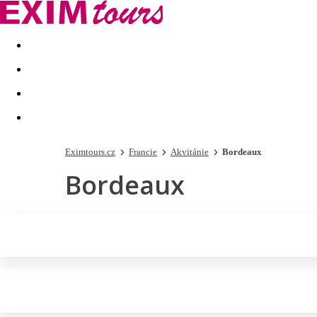
Akční nabídky
Last minute
First minute - Exotika a zim
Eximtours.cz
Francie
Akvitánie
Bordeaux
Bordeaux