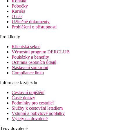
Kontakt
Pobočky
Kariéra
O nás
Užitečné dokumenty
Prohlášení o přístupnosti
Pro klienty
Klientská sekce
Věrnostní program DERCLUB
Poukázky a benefity
Ochrana osobních údajů
Nastavení soukromí
Compliance linka
Informace k zájezdu
Cestovní pojištění
Časté dotazy
Podmínky pro cestující
Služby k cestování letadlem
Vstupní a pobytové poplatky
Výlety na dovolené
Typy dovolené