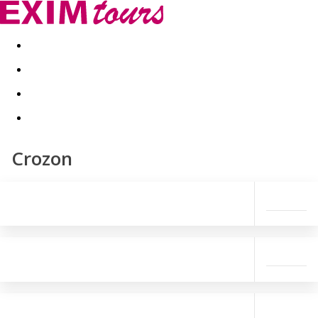
Akční nabídky
Last minute
First minute - Exotika a zim
Crozon