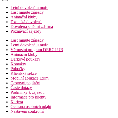
Letní dovolená u moře
Last minute zájezdy
Animační kluby
Exotická dovolená
Dovolená s dětmi zdarma
Poznávací zájezdy
Last minute zájezdy
Letní dovolená u moře
Věrnostní program DERCLUB
Animační kluby
Dárkové poukazy
Kontakty
Pobočky
Klientská sekce
Mobilní aplikace Exim
Cestovní pojištění
Časté dotazy
Podmínky k zájezdu
Informace pro klienty
Kariéra
Ochrana osobních údajů
Nastavení soukromí