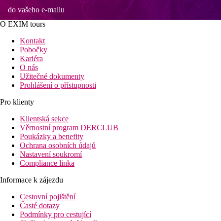
do vašeho e-mailu
O EXIM tours
Kontakt
Pobočky
Kariéra
O nás
Užitečné dokumenty
Prohlášení o přístupnosti
Pro klienty
Klientská sekce
Věrnostní program DERCLUB
Poukázky a benefity
Ochrana osobních údajů
Nastavení soukromí
Compliance linka
Informace k zájezdu
Cestovní pojištění
Časté dotazy
Podmínky pro cestující