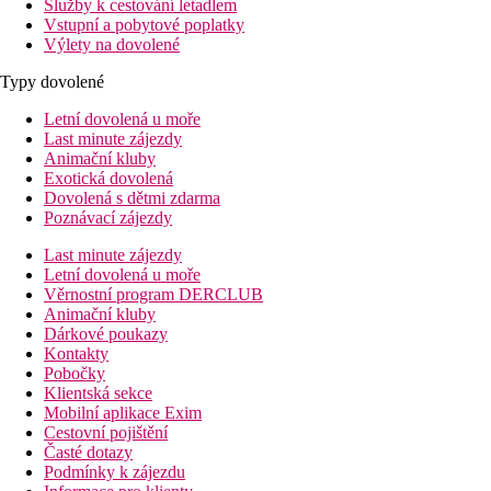
Služby k cestování letadlem
Vstupní a pobytové poplatky
Výlety na dovolené
Typy dovolené
Letní dovolená u moře
Last minute zájezdy
Animační kluby
Exotická dovolená
Dovolená s dětmi zdarma
Poznávací zájezdy
Last minute zájezdy
Letní dovolená u moře
Věrnostní program DERCLUB
Animační kluby
Dárkové poukazy
Kontakty
Pobočky
Klientská sekce
Mobilní aplikace Exim
Cestovní pojištění
Časté dotazy
Podmínky k zájezdu