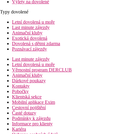
Výlety na dovolené
Typy dovolené
Letní dovolená u moře
Last minute zájezdy
Animační kluby
Exotická dovolená
Dovolená s dětmi zdarma
Poznávací zájezdy
Last minute zájezdy
Letní dovolená u moře
Věrnostní program DERCLUB
Animační kluby
Dárkové poukazy
Kontakty
Pobočky
Klientská sekce
Mobilní aplikace Exim
Cestovní pojištění
Časté dotazy
Podmínky k zájezdu
Informace pro klienty
Kariéra