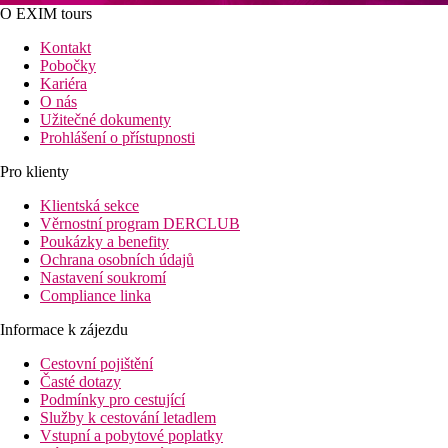
O EXIM tours
Kontakt
Pobočky
Kariéra
O nás
Užitečné dokumenty
Prohlášení o přístupnosti
Pro klienty
Klientská sekce
Věrnostní program DERCLUB
Poukázky a benefity
Ochrana osobních údajů
Nastavení soukromí
Compliance linka
Informace k zájezdu
Cestovní pojištění
Časté dotazy
Podmínky pro cestující
Služby k cestování letadlem
Vstupní a pobytové poplatky