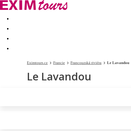
Akční nabídky
Last minute
First minute - Exotika a zim
Eximtours.cz
Francie
Francouzská riviéra
Le Lavandou
Le Lavandou