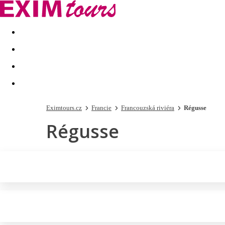
Akční nabídky
Last minute
First minute - Exotika a zim
Eximtours.cz
Francie
Francouzská riviéra
Régusse
Régusse