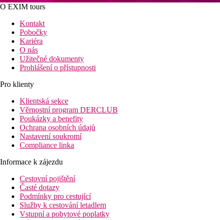
O EXIM tours
Kontakt
Pobočky
Kariéra
O nás
Užitečné dokumenty
Prohlášení o přístupnosti
Pro klienty
Klientská sekce
Věrnostní program DERCLUB
Poukázky a benefity
Ochrana osobních údajů
Nastavení soukromí
Compliance linka
Informace k zájezdu
Cestovní pojištění
Časté dotazy
Podmínky pro cestující
Služby k cestování letadlem
Vstupní a pobytové poplatky