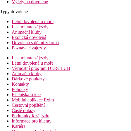
Výlety na dovolené
Typy dovolené
Letní dovolená u moře
Last minute zájezdy
Animační kluby
Exotická dovolená
Dovolená s dětmi zdarma
Poznávací zájezdy
Last minute zájezdy
Letní dovolená u moře
Věrnostní program DERCLUB
Animační kluby
Dárkové poukazy
Kontakty
Pobočky
Klientská sekce
Mobilní aplikace Exim
Cestovní pojištění
Časté dotazy
Podmínky k zájezdu
Informace pro klienty
Kariéra