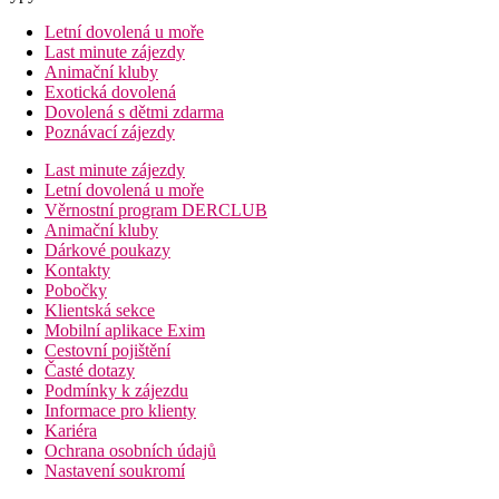
Letní dovolená u moře
Last minute zájezdy
Animační kluby
Exotická dovolená
Dovolená s dětmi zdarma
Poznávací zájezdy
Last minute zájezdy
Letní dovolená u moře
Věrnostní program DERCLUB
Animační kluby
Dárkové poukazy
Kontakty
Pobočky
Klientská sekce
Mobilní aplikace Exim
Cestovní pojištění
Časté dotazy
Podmínky k zájezdu
Informace pro klienty
Kariéra
Ochrana osobních údajů
Nastavení soukromí