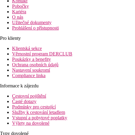
Kontakt
Pobočky
Kariéra
O nás
Užitečné dokumenty
Prohlášení o přístupnosti
Pro klienty
Klientská sekce
Věrnostní program DERCLUB
Poukázky a benefity
Ochrana osobních údajů
Nastavení soukromí
Compliance linka
Informace k zájezdu
Cestovní pojištění
Časté dotazy
Podmínky pro cestující
Služby k cestování letadlem
Vstupní a pobytové poplatky
Výlety na dovolené
Typy dovolené