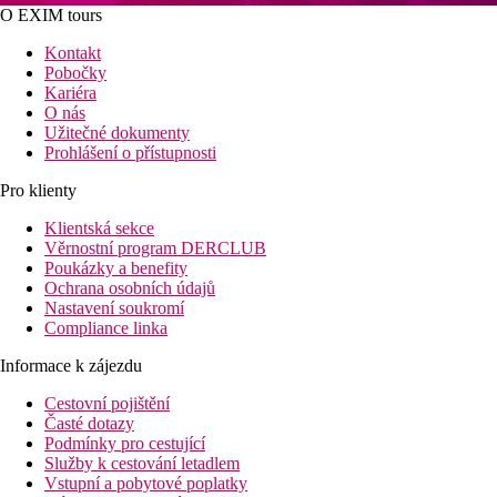
O EXIM tours
Kontakt
Pobočky
Kariéra
O nás
Užitečné dokumenty
Prohlášení o přístupnosti
Pro klienty
Klientská sekce
Věrnostní program DERCLUB
Poukázky a benefity
Ochrana osobních údajů
Nastavení soukromí
Compliance linka
Informace k zájezdu
Cestovní pojištění
Časté dotazy
Podmínky pro cestující
Služby k cestování letadlem
Vstupní a pobytové poplatky