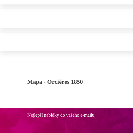
Mapa -
Orciéres 1850
Nejlepší nabídky do vašeho e-mailu