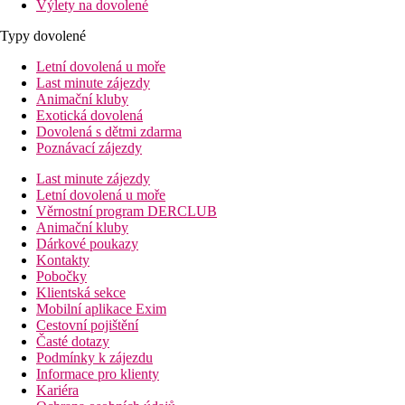
Výlety na dovolené
Typy dovolené
Letní dovolená u moře
Last minute zájezdy
Animační kluby
Exotická dovolená
Dovolená s dětmi zdarma
Poznávací zájezdy
Last minute zájezdy
Letní dovolená u moře
Věrnostní program DERCLUB
Animační kluby
Dárkové poukazy
Kontakty
Pobočky
Klientská sekce
Mobilní aplikace Exim
Cestovní pojištění
Časté dotazy
Podmínky k zájezdu
Informace pro klienty
Kariéra