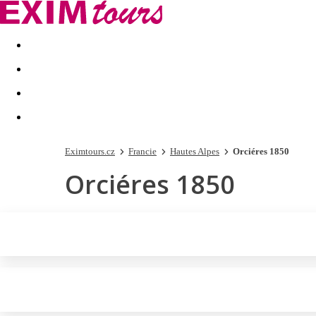
Akční nabídky
Last minute
First minute - Exotika a zim
Eximtours.cz
Francie
Hautes Alpes
Orciéres 1850
Orciéres 1850