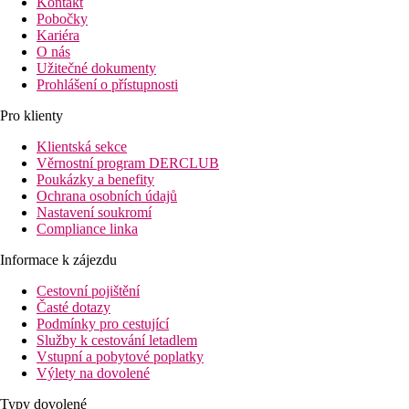
Kontakt
Pobočky
Kariéra
O nás
Užitečné dokumenty
Prohlášení o přístupnosti
Pro klienty
Klientská sekce
Věrnostní program DERCLUB
Poukázky a benefity
Ochrana osobních údajů
Nastavení soukromí
Compliance linka
Informace k zájezdu
Cestovní pojištění
Časté dotazy
Podmínky pro cestující
Služby k cestování letadlem
Vstupní a pobytové poplatky
Výlety na dovolené
Typy dovolené