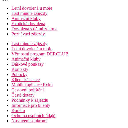
Letní dovolená u moře
Last minute zájezdy
Animační kluby
Exotická dovolená
Dovolená s dětmi zdarma
Poznávací zájezdy
Last minute zájezdy
Letní dovolená u moře
Věrnostní program DERCLUB
Animační kluby
Dárkové poukazy
Kontakty
Pobočky
Klientská sekce
Mobilní aplikace Exim
Cestovní pojištění
Časté dotazy
Podmínky k zájezdu
Informace pro klienty
Kariéra
Ochrana osobních údajů
Nastavení soukromí