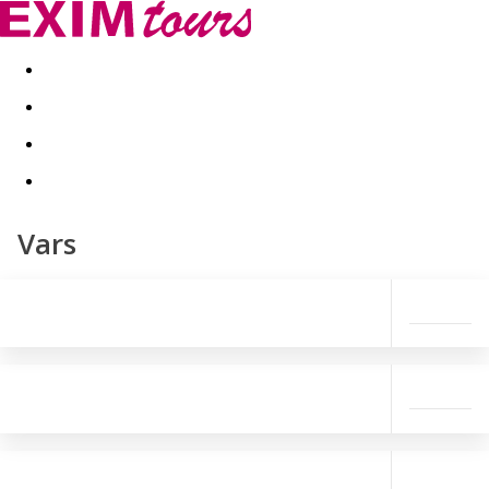
Akční nabídky
Last minute
First minute - Exotika a zim
Vars