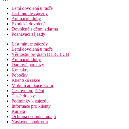
Letní dovolená u moře
Last minute zájezdy
Animační kluby
Exotická dovolená
Dovolená s dětmi zdarma
Poznávací zájezdy
Last minute zájezdy
Letní dovolená u moře
Věrnostní program DERCLUB
Animační kluby
Dárkové poukazy
Kontakty
Pobočky
Klientská sekce
Mobilní aplikace Exim
Cestovní pojištění
Časté dotazy
Podmínky k zájezdu
Informace pro klienty
Kariéra
Ochrana osobních údajů
Nastavení soukromí