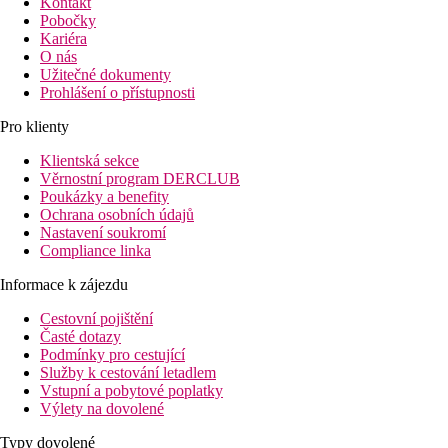
Kontakt
Pobočky
Kariéra
O nás
Užitečné dokumenty
Prohlášení o přístupnosti
Pro klienty
Klientská sekce
Věrnostní program DERCLUB
Poukázky a benefity
Ochrana osobních údajů
Nastavení soukromí
Compliance linka
Informace k zájezdu
Cestovní pojištění
Časté dotazy
Podmínky pro cestující
Služby k cestování letadlem
Vstupní a pobytové poplatky
Výlety na dovolené
Typy dovolené