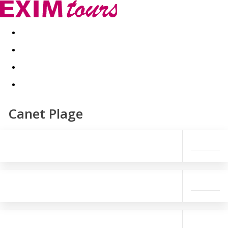
Akční nabídky
Last minute
First minute - Exotika a zim
Canet Plage