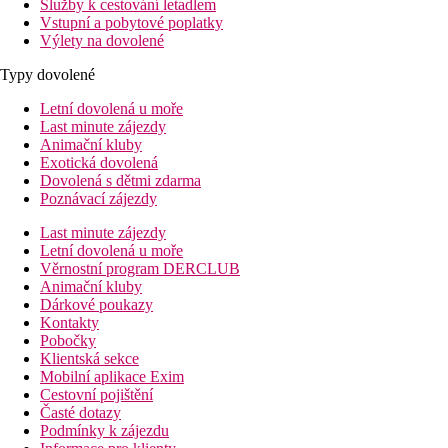
Služby k cestování letadlem
Vstupní a pobytové poplatky
Výlety na dovolené
Typy dovolené
Letní dovolená u moře
Last minute zájezdy
Animační kluby
Exotická dovolená
Dovolená s dětmi zdarma
Poznávací zájezdy
Last minute zájezdy
Letní dovolená u moře
Věrnostní program DERCLUB
Animační kluby
Dárkové poukazy
Kontakty
Pobočky
Klientská sekce
Mobilní aplikace Exim
Cestovní pojištění
Časté dotazy
Podmínky k zájezdu