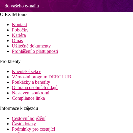
do vašeho e-mailu
O EXIM tours
Kontakt
Pobočky
Kariéra
O nás
Užitečné dokumenty
Prohlášení o přístupnosti
Pro klienty
Klientská sekce
Věrnostní program DERCLUB
Poukázky a benefity
Ochrana osobních údajů
Nastavení soukromí
Compliance linka
Informace k zájezdu
Cestovní pojištění
Časté dotazy
Podmínky pro cestující