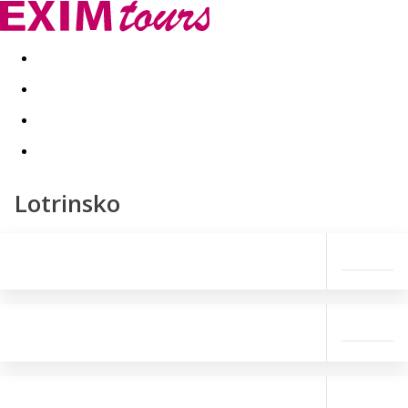
Akční nabídky
Last minute
First minute - Exotika a zim
Lotrinsko