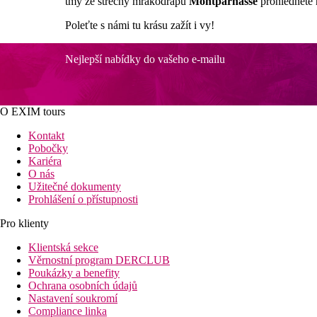
tmy ze střechy mrakodrapu
Montparnasse
prohlédnete 
Poleťte s námi tu krásu zažít i vy!
Nejlepší nabídky do vašeho e-mailu
O EXIM tours
Kontakt
Pobočky
Kariéra
O nás
Užitečné dokumenty
Prohlášení o přístupnosti
Pro klienty
Klientská sekce
Věrnostní program DERCLUB
Poukázky a benefity
Ochrana osobních údajů
Nastavení soukromí
Compliance linka