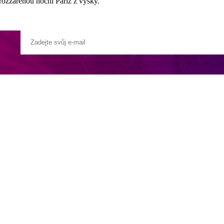
rozzářenou noční Paříž z výšky.