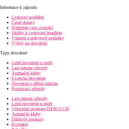
Informace k zájezdu
Cestovní pojištění
Časté dotazy
Podmínky pro cestující
Služby k cestování letadlem
Vstupní a pobytové poplatky
Výlety na dovolené
Typy dovolené
Letní dovolená u moře
Last minute zájezdy
Animační kluby
Exotická dovolená
Dovolená s dětmi zdarma
Poznávací zájezdy
Last minute zájezdy
Letní dovolená u moře
Věrnostní program DERCLUB
Animační kluby
Dárkové poukazy
Kontakty