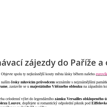
a u moře
Animační kluby
First minute – Léto 2027
Vě
ávací zájezdy do Paříže a 
 Objevte spolu ty nejkrásnější kouty města lásky během našeho
euroví
s naším
česky mluvícím průvodcem
seznámíte s nejznámějšími památka
-Dame
, zastavíte se u
majestátního Vítězného oblouku
na západním kon
eba celodenní výlet do legendárního
zámku Versailles obklopeného 
lexu Louvre
, dopřejete si romantický odpolední piknik pod
Eiffelovk