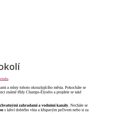
rnostní program DERCLUB
Pobočky
Časté dotazy
D
okolí
kendu
.
mi a místy tohoto okouzlujícího města. Pokocháte se
ci známé třídy Champs-Élysées a projdete se také
úchvatnými zahradami a vodními kanály
. Necháte se
ou
s lahví dobrého vína a křupavým pečivem nebo si za