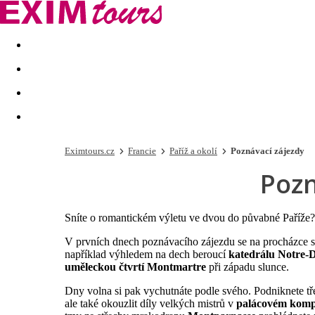
Akční nabídky
Last minute
First minute - Exotika a zim
Eximtours.cz
Francie
Paříž a okolí
Poznávací zájezdy
Pozn
Sníte o romantickém výletu ve dvou do půvabné Paříže?
V prvních dnech poznávacího zájezdu se na procházce 
například výhledem na dech beroucí
katedrálu Notre
uměleckou čtvrtí Montmartre
při západu slunce.
Dny volna si pak vychutnáte podle svého. Podniknete tř
ale také okouzlit díly velkých mistrů v
palácovém komp