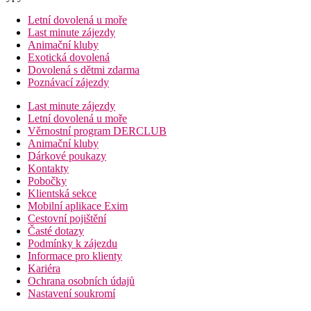
Letní dovolená u moře
Last minute zájezdy
Animační kluby
Exotická dovolená
Dovolená s dětmi zdarma
Poznávací zájezdy
Last minute zájezdy
Letní dovolená u moře
Věrnostní program DERCLUB
Animační kluby
Dárkové poukazy
Kontakty
Pobočky
Klientská sekce
Mobilní aplikace Exim
Cestovní pojištění
Časté dotazy
Podmínky k zájezdu
Informace pro klienty
Kariéra
Ochrana osobních údajů
Nastavení soukromí