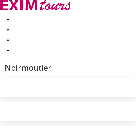
Akční nabídky
Last minute
First minute - Exotika a zim
Noirmoutier