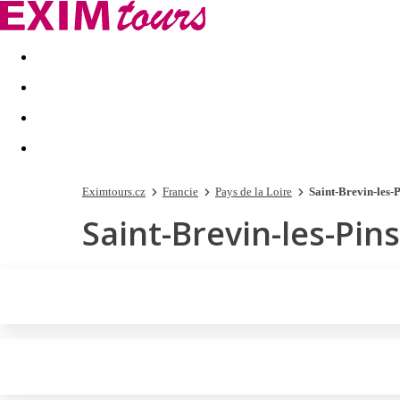
Akční nabídky
Last minute
First minute - Exotika a zim
Eximtours.cz
Francie
Pays de la Loire
Saint-Brevin-les-P
Saint-Brevin-les-Pins