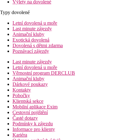
Výlety na dovolené
Typy dovolené
Letní dovolená u moře
Last minute zájezdy
Animační kluby
Exotická dovolená
Dovolená s dětmi zdarma
Poznávací zájezdy
Last minute zájezdy
Letní dovolená u moře
Věrnostní program DERCLUB
Animační kluby
Dárkové poukazy
Kontakty
Pobočky
Klientská sekce
Mobilní aplikace Exim
Cestovní pojištění
Časté dotazy
Podmínky k zájezdu
Informace pro klienty
Kariéra