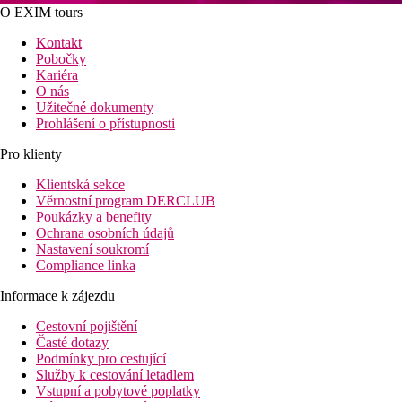
O EXIM tours
Kontakt
Pobočky
Kariéra
O nás
Užitečné dokumenty
Prohlášení o přístupnosti
Pro klienty
Klientská sekce
Věrnostní program DERCLUB
Poukázky a benefity
Ochrana osobních údajů
Nastavení soukromí
Compliance linka
Informace k zájezdu
Cestovní pojištění
Časté dotazy
Podmínky pro cestující
Služby k cestování letadlem
Vstupní a pobytové poplatky