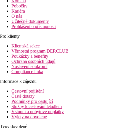
Kontakt
Pobočky
Kariéra
O nás
Užitečné dokumenty
Prohlášení o přístupnosti
Pro klienty
Klientská sekce
Věrnostní program DERCLUB
Poukázky a benefity
Ochrana osobních údajů
Nastavení soukromí
Compliance linka
Informace k zájezdu
Cestovní pojištění
Časté dotazy
Podmínky pro cestující
Služby k cestování letadlem
Vstupní a pobytové poplatky
Výlety na dovolené
Typy dovolené