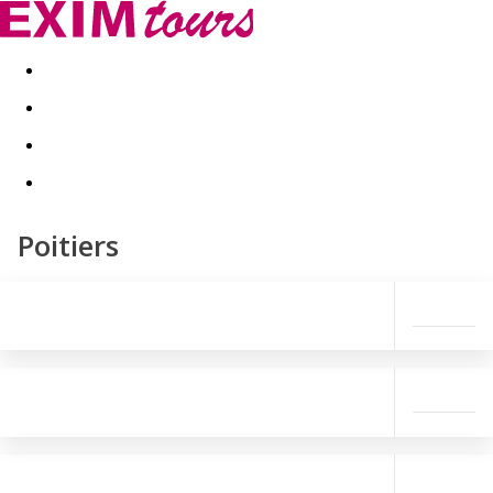
Akční nabídky
Last minute
First minute - Exotika a zim
Poitiers