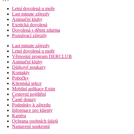
Letní dovolená u moře
Last minute zájezdy
Animační kluby
Exotická dovolená
Dovolená s dětmi zdarma
Poznávací zájezdy
Last minute zájezdy
Letní dovolená u moře
Věrnostní program DERCLUB
Animační kluby
Dárkové poukazy
Kontakty
Pobočky
Klientská sekce
Mobilní aplikace Exim
Cestovní pojištění
Časté dotazy
Podmínky k zájezdu
Informace pro klienty
Kariéra
Ochrana osobních údajů
Nastavení soukromí