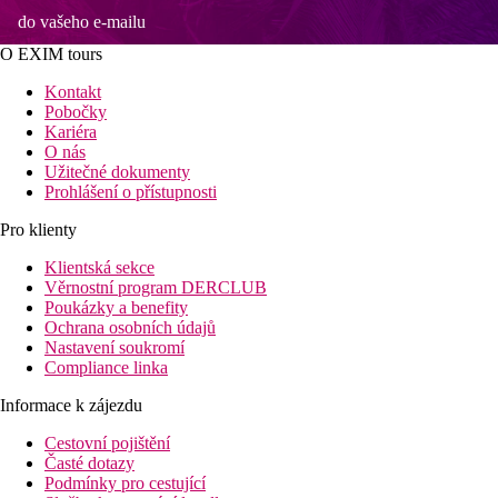
do vašeho e-mailu
O EXIM tours
Kontakt
Pobočky
Kariéra
O nás
Užitečné dokumenty
Prohlášení o přístupnosti
Pro klienty
Klientská sekce
Věrnostní program DERCLUB
Poukázky a benefity
Ochrana osobních údajů
Nastavení soukromí
Compliance linka
Informace k zájezdu
Cestovní pojištění
Časté dotazy
Podmínky pro cestující