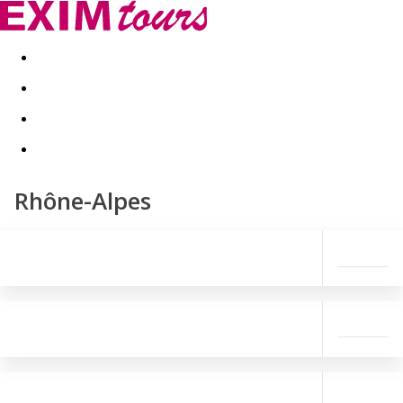
Akční nabídky
Last minute
First minute - Exotika a zim
Rhône-Alpes