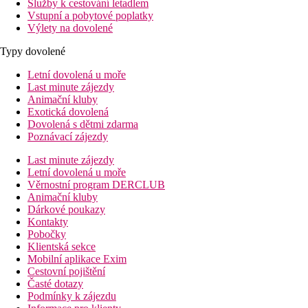
Služby k cestování letadlem
Vstupní a pobytové poplatky
Výlety na dovolené
Typy dovolené
Letní dovolená u moře
Last minute zájezdy
Animační kluby
Exotická dovolená
Dovolená s dětmi zdarma
Poznávací zájezdy
Last minute zájezdy
Letní dovolená u moře
Věrnostní program DERCLUB
Animační kluby
Dárkové poukazy
Kontakty
Pobočky
Klientská sekce
Mobilní aplikace Exim
Cestovní pojištění
Časté dotazy
Podmínky k zájezdu