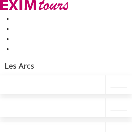
Akční nabídky
Last minute
First minute - Exotika a zim
Les Arcs