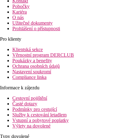
Kontakt
Pobočky
Kariéra
O nás
Užitečné dokumenty
Prohlášení o přístupnosti
Pro klienty
Klientská sekce
Věrnostní program DERCLUB
Poukázky a benefity
Ochrana osobních údajů
Nastavení soukromí
Compliance linka
Informace k zájezdu
Cestovní pojištění
Časté dotazy
Podmínky pro cestující
Služby k cestování letadlem
Vstupní a pobytové poplatky
Výlety na dovolené
Typy dovolené