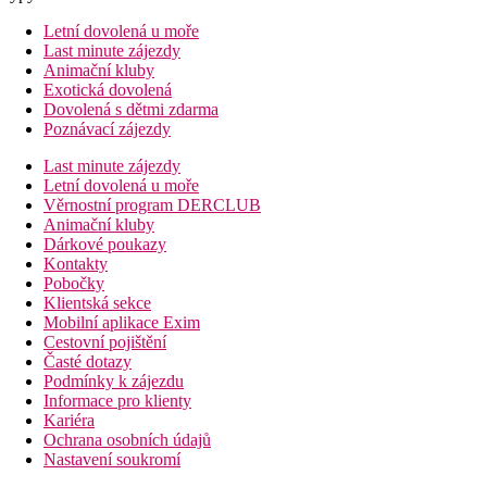
Letní dovolená u moře
Last minute zájezdy
Animační kluby
Exotická dovolená
Dovolená s dětmi zdarma
Poznávací zájezdy
Last minute zájezdy
Letní dovolená u moře
Věrnostní program DERCLUB
Animační kluby
Dárkové poukazy
Kontakty
Pobočky
Klientská sekce
Mobilní aplikace Exim
Cestovní pojištění
Časté dotazy
Podmínky k zájezdu
Informace pro klienty
Kariéra
Ochrana osobních údajů
Nastavení soukromí