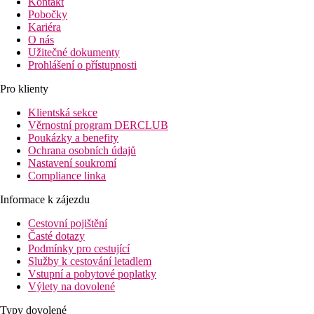
Kontakt
Pobočky
Kariéra
O nás
Užitečné dokumenty
Prohlášení o přístupnosti
Pro klienty
Klientská sekce
Věrnostní program DERCLUB
Poukázky a benefity
Ochrana osobních údajů
Nastavení soukromí
Compliance linka
Informace k zájezdu
Cestovní pojištění
Časté dotazy
Podmínky pro cestující
Služby k cestování letadlem
Vstupní a pobytové poplatky
Výlety na dovolené
Typy dovolené