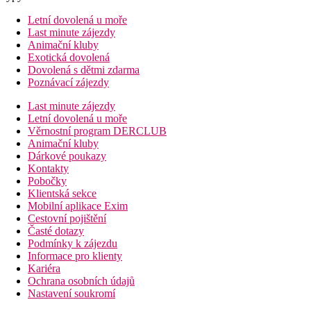
Letní dovolená u moře
Last minute zájezdy
Animační kluby
Exotická dovolená
Dovolená s dětmi zdarma
Poznávací zájezdy
Last minute zájezdy
Letní dovolená u moře
Věrnostní program DERCLUB
Animační kluby
Dárkové poukazy
Kontakty
Pobočky
Klientská sekce
Mobilní aplikace Exim
Cestovní pojištění
Časté dotazy
Podmínky k zájezdu
Informace pro klienty
Kariéra
Ochrana osobních údajů
Nastavení soukromí