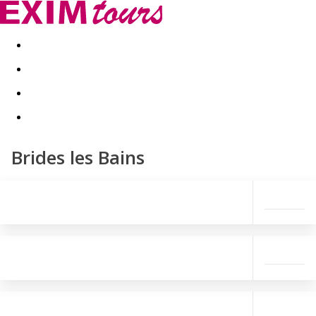
Akční nabídky
Last minute
First minute - Exotika a zim
Brides les Bains