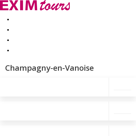
Akční nabídky
Last minute
First minute - Exotika a zim
Champagny-en-Vanoise