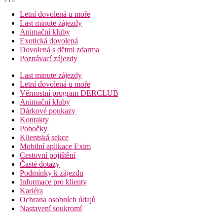
Letní dovolená u moře
Last minute zájezdy
Animační kluby
Exotická dovolená
Dovolená s dětmi zdarma
Poznávací zájezdy
Last minute zájezdy
Letní dovolená u moře
Věrnostní program DERCLUB
Animační kluby
Dárkové poukazy
Kontakty
Pobočky
Klientská sekce
Mobilní aplikace Exim
Cestovní pojištění
Časté dotazy
Podmínky k zájezdu
Informace pro klienty
Kariéra
Ochrana osobních údajů
Nastavení soukromí