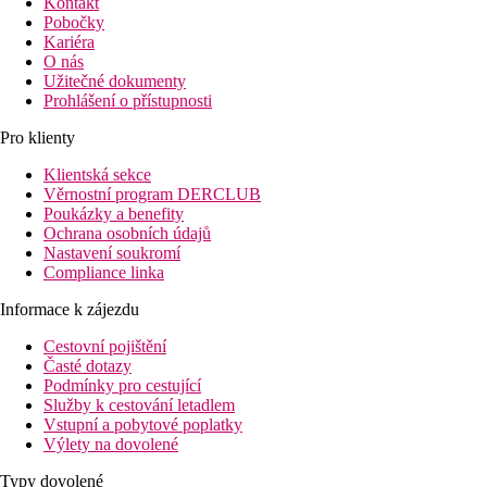
Kontakt
Pobočky
Kariéra
O nás
Užitečné dokumenty
Prohlášení o přístupnosti
Pro klienty
Klientská sekce
Věrnostní program DERCLUB
Poukázky a benefity
Ochrana osobních údajů
Nastavení soukromí
Compliance linka
Informace k zájezdu
Cestovní pojištění
Časté dotazy
Podmínky pro cestující
Služby k cestování letadlem
Vstupní a pobytové poplatky
Výlety na dovolené
Typy dovolené