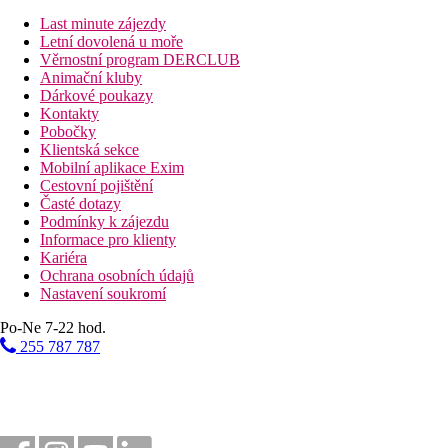
Last minute zájezdy
Vzdálenosti
Letní dovolená u moře
Věrnostní program DERCLUB
1105 km
Animační kluby
Praha
Dárkové poukazy
Kontakty
1310 km
Pobočky
Brno
Klientská sekce
Mobilní aplikace Exim
1290 km
Cestovní pojištění
Bratislava
Časté dotazy
Podmínky k zájezdu
Fotogalerie
Informace pro klienty
Kariéra
Ochrana osobních údajů
Nastavení soukromí
Po-Ne 7-22 hod.
255 787 787