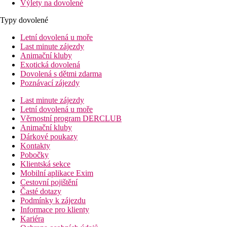
Výlety na dovolené
Typy dovolené
Letní dovolená u moře
Last minute zájezdy
Animační kluby
Exotická dovolená
Dovolená s dětmi zdarma
Poznávací zájezdy
Last minute zájezdy
Letní dovolená u moře
Věrnostní program DERCLUB
Animační kluby
Dárkové poukazy
Kontakty
Pobočky
Klientská sekce
Mobilní aplikace Exim
Cestovní pojištění
Časté dotazy
Podmínky k zájezdu
Informace pro klienty
Kariéra