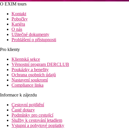
O EXIM tours
Kontakt
Pobočky
Kariéra
O nás
Užitečné dokumenty
Prohlášení o přístupnosti
Pro klienty
Klientská sekce
Věrnostní program DERCLUB
Poukázky a benefity
Ochrana osobních údajů
Nastavení soukromí
Compliance linka
Informace k zájezdu
Cestovní pojištění
Časté dotazy
Podmínky pro cestující
Služby k cestování letadlem
Vstupní a pobytové poplatky