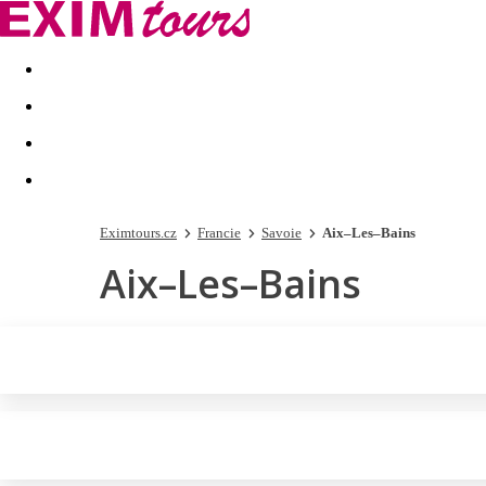
Akční nabídky
Last minute
First minute - Exotika a zim
Eximtours.cz
Francie
Savoie
Aix–Les–Bains
Aix–Les–Bains