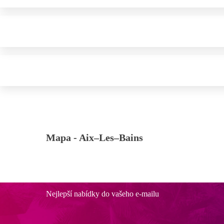
Mapa -
Aix–Les–Bains
Nejlepší nabídky do vašeho e-mailu