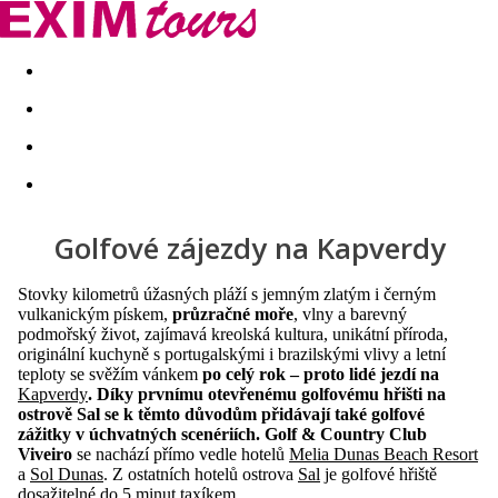
Akční nabídky
Last minute
First minute - Exotika a zim
Golfové zájezdy na Kapverdy
Stovky kilometrů úžasných pláží s jemným zlatým i černým
vulkanickým pískem,
průzračné moře
, vlny a barevný
podmořský život, zajímavá kreolská kultura, unikátní příroda,
originální kuchyně s portugalskými i brazilskými vlivy a letní
teploty se svěžím vánkem
po celý rok – proto lidé jezdí na
Kapverdy
. Díky prvnímu otevřenému golfovému hřišti na
ostrově Sal se k těmto důvodům přidávají také golfové
zážitky v úchvatných scenériích.
Golf & Country Club
Viveiro
se nachází přímo vedle hotelů
Melia Dunas Beach Resort
a
Sol Dunas
. Z ostatních hotelů ostrova
Sal
je golfové hřiště
dosažitelné do 5 minut taxíkem.