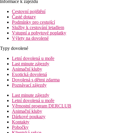
Informace k zájezdu
Cestovní pojištění
Časté dotazy
Podmínky pro cestující
Služby k cestování letadlem
Vstupní a pobytové poplatky
Výlety na dovolené
Typy dovolené
Letní dovolená u moře
Last minute zájezdy
Animační kluby
Exotická dovolená
Dovolená s dětmi zdarma
Poznávací zájezdy
Last minute zájezdy
Letní dovolená u moře
Věrnostní program DERCLUB
Animační kluby
Dárkové poukazy
Kontakty
Pobočky
Klientská sekce