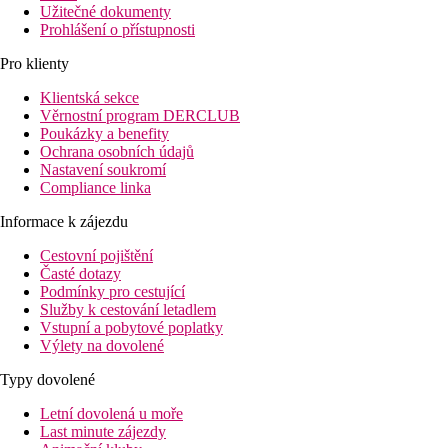
Užitečné dokumenty
Prohlášení o přístupnosti
Pro klienty
Klientská sekce
Věrnostní program DERCLUB
Poukázky a benefity
Ochrana osobních údajů
Nastavení soukromí
Compliance linka
Informace k zájezdu
Cestovní pojištění
Časté dotazy
Podmínky pro cestující
Služby k cestování letadlem
Vstupní a pobytové poplatky
Výlety na dovolené
Typy dovolené
Letní dovolená u moře
Last minute zájezdy