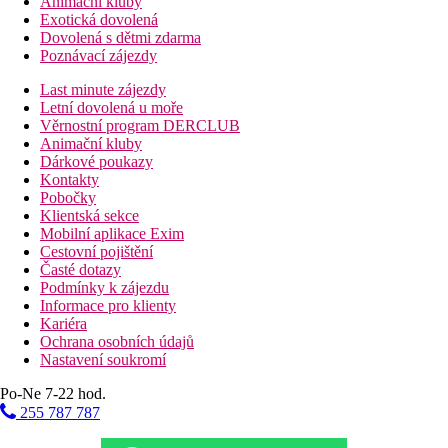
Animační kluby
Exotická dovolená
Dovolená s dětmi zdarma
Poznávací zájezdy
Last minute zájezdy
Letní dovolená u moře
Věrnostní program DERCLUB
Animační kluby
Dárkové poukazy
Kontakty
Pobočky
Klientská sekce
Mobilní aplikace Exim
Cestovní pojištění
Časté dotazy
Podmínky k zájezdu
Informace pro klienty
Kariéra
Ochrana osobních údajů
Nastavení soukromí
Po-Ne 7-22 hod.
255 787 787