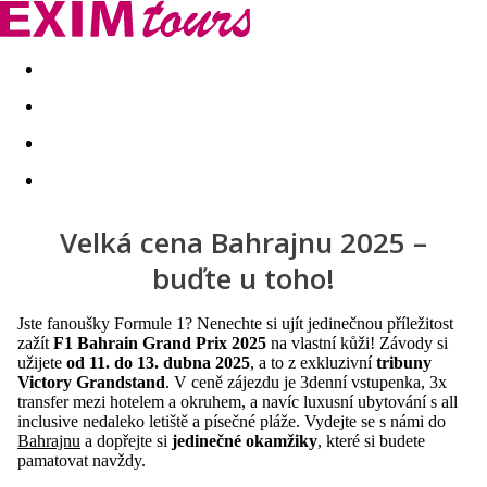
Akční nabídky
Last minute
First minute - Exotika a zim
Velká cena Bahrajnu 2025 –
buďte u toho!
Jste fanoušky Formule 1? Nenechte si ujít jedinečnou příležitost
zažít
F1 Bahrain Grand Prix 2025
na vlastní kůži! Závody si
užijete
od 11. do 13. dubna 2025
, a to z exkluzivní
tribuny
Victory Grandstand
. V ceně zájezdu je 3denní vstupenka, 3x
transfer mezi hotelem a okruhem, a navíc luxusní ubytování s all
inclusive nedaleko letiště a písečné pláže. Vydejte se s námi do
Bahrajnu
a dopřejte si
jedinečné okamžiky
, které si budete
pamatovat navždy.