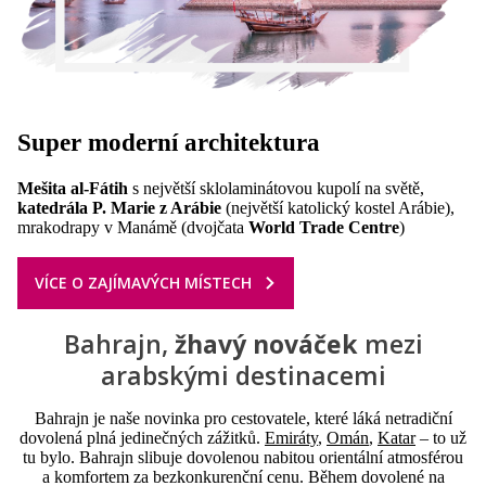
Super moderní
architektura
Mešita al-Fátih
s největší sklolaminátovou kupolí na světě,
katedrála P. Marie z Arábie
(největší katolický kostel Arábie),
mrakodrapy v Manámě (dvojčata
World Trade Centre
)
VÍCE O ZAJÍMAVÝCH MÍSTECH
Bahrajn,
žhavý nováček
mezi
arabskými destinacemi
Bahrajn je naše novinka pro cestovatele, které láká netradiční
dovolená plná jedinečných zážitků.
Emiráty
,
Omán
,
Katar
– to už
tu bylo. Bahrajn slibuje dovolenou nabitou orientální atmosférou
a komfortem za bezkonkurenční cenu. Během dovolené na