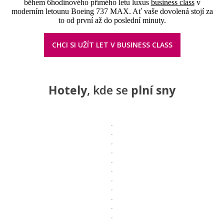
během 6hodinového přímého letu luxus
business class
v
moderním letounu Boeing 737 MAX. Ať vaše dovolená stojí za
to od první až do poslední minuty.
CHCI SI UŽÍT LET V BUSINESS CLASS
Hotely
, kde se
plní sny