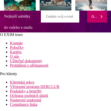
Nejlepší nabídky
ODEBÍRAT
do vašeho e-mailu
O EXIM tours
Kontakt
Pobočky
Kariéra
O nás
Užitečné dokumenty
Prohlášení o přístupnosti
Pro klienty
Klientská sekce
Věrnostní program DERCLUB
Poukázky a benefity
Ochrana osobních údajů
Nastavení soukromí
Compliance linka