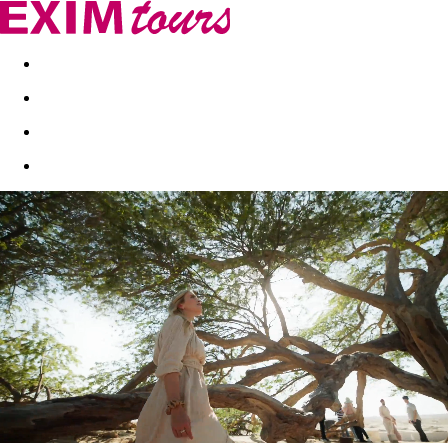
Akční nabídky
Last minute
First minute - Exotika a zim