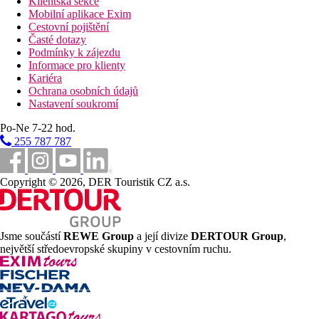
Klientská sekce
Mobilní aplikace Exim
Cestovní pojištění
Časté dotazy
Podmínky k zájezdu
Informace pro klienty
Kariéra
Ochrana osobních údajů
Nastavení soukromí
Po-Ne 7-22 hod.
255 787 787
Copyright © 2026, DER Touristik CZ a.s.
Jsme součástí
REWE Group
a její divize
DERTOUR Group
,
největší středoevropské skupiny v cestovním ruchu.