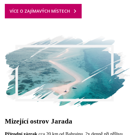
VÍCE O ZAJÍMAVÝCH MÍSTECH
Mizející ostrov
Jarada
Přírodní zázrak
cca 20 km od Bahrajnu, 2x denně při přílivu