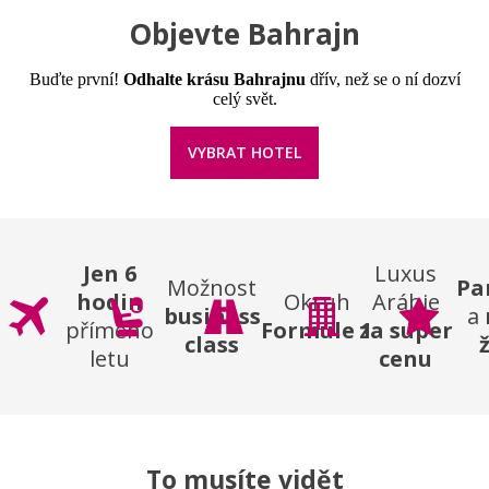
Objevte Bahrajn
Buďte první!
Odhalte krásu Bahrajnu
dřív, než se o ní dozví
celý svět.
VYBRAT HOTEL
Jen 6
Luxus
Možnost
Pa
hodin
Okruh
Arábie
business
a
přímého
Formule 1
za super
class
letu
cenu
To musíte vidět