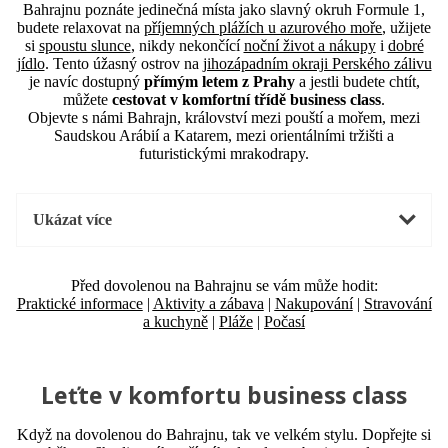
Bahrajnu poznáte jedinečná místa jako slavný okruh Formule 1,
budete relaxovat na
příjemných plážích u azurového moře
, užijete
si
spoustu slunce
, nikdy nekončící
noční život a nákupy
i
dobré
jídlo
. Tento úžasný ostrov na
jihozápadním okraji Perského zálivu
je navíc dostupný
přímým letem z Prahy
a jestli budete chtít,
můžete
cestovat v komfortní třídě business class
.
Objevte s námi Bahrajn, království mezi pouští a mořem, mezi
Saudskou Arábií a Katarem, mezi orientálními tržišti a
futuristickými mrakodrapy.
Ukázat více
Před dovolenou na Bahrajnu se vám může hodit:
Praktické informace
|
Aktivity a zábava
|
Nakupování
|
Stravování
a kuchyně
|
Pláže
|
Počasí
Leťte v komfortu business class
Když na dovolenou do Bahrajnu, tak ve velkém stylu. Dopřejte si