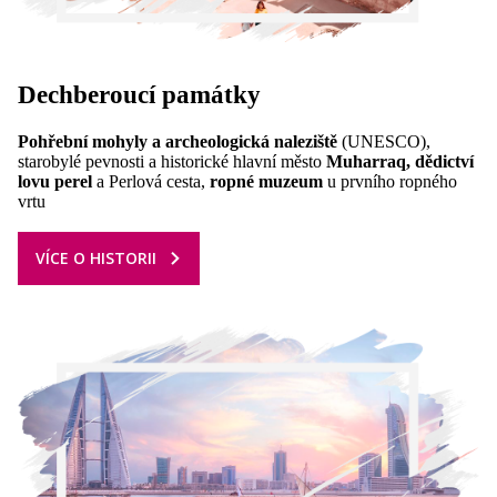
Dechberoucí
památky
Pohřební mohyly a archeologická naleziště
(UNESCO),
starobylé pevnosti a historické hlavní město
Muharraq,
dědictví
lovu perel
a Perlová cesta,
ropné muzeum
u prvního ropného
vrtu
VÍCE O HISTORII