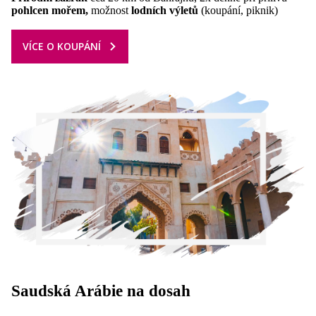
pohlcen mořem,
možnost
lodních výletů
(koupání, piknik)
VÍCE O KOUPÁNÍ
Saudská Arábie
na dosah