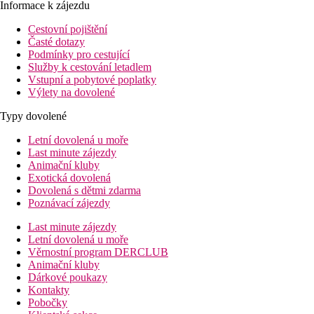
Informace k zájezdu
Cestovní pojištění
Časté dotazy
Podmínky pro cestující
Služby k cestování letadlem
Vstupní a pobytové poplatky
Výlety na dovolené
Typy dovolené
Letní dovolená u moře
Last minute zájezdy
Animační kluby
Exotická dovolená
Dovolená s dětmi zdarma
Poznávací zájezdy
Last minute zájezdy
Letní dovolená u moře
Věrnostní program DERCLUB
Animační kluby
Dárkové poukazy
Kontakty
Pobočky