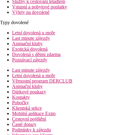
Služby k cestování letadlem
Vstupní a pobytové poplatky
Výlety na dovolené
Typy dovolené
Letní dovolená u moře
Last minute zájezdy
Animační kluby
Exotická dovolená
Dovolená s dětmi zdarma
Poznávací zájezdy
Last minute zájezdy
Letní dovolená u moře
Věrnostní program DERCLUB
Animační kluby
Dárkové poukazy
Kontakty
Pobočky
Klientská sekce
Mobilní aplikace Exim
Cestovní pojištění
Časté dotazy
Podmínky k zájezdu