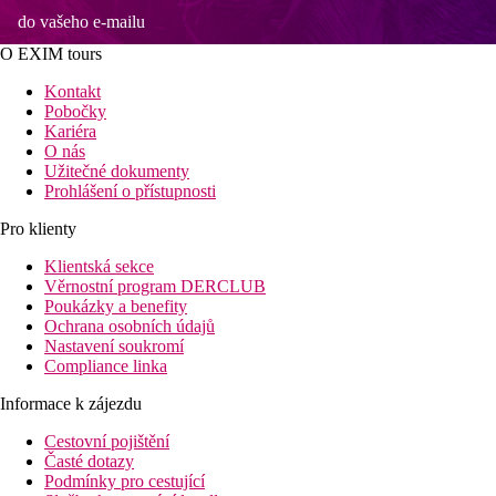
do vašeho e-mailu
O EXIM tours
Kontakt
Pobočky
Kariéra
O nás
Užitečné dokumenty
Prohlášení o přístupnosti
Pro klienty
Klientská sekce
Věrnostní program DERCLUB
Poukázky a benefity
Ochrana osobních údajů
Nastavení soukromí
Compliance linka
Informace k zájezdu
Cestovní pojištění
Časté dotazy
Podmínky pro cestující