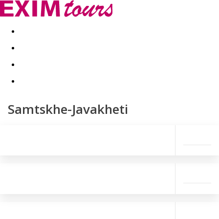
Akční nabídky
Last minute
First minute - Exotika a zim
Samtskhe-Javakheti