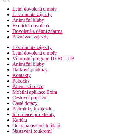
Letní dovolená u moře
Last minute zájezdy
Animační kluby
Exotická dovolená
Dovolená s dětmi zdarma
Poznávací zájezdy
Last minute zájezdy
Letní dovolená u moře
Věrnostní program DERCLUB
Animační kluby
Dárkové poukazy
Kontakty
Pobočky
Klientská sekce
Mobilní aplikace Exim
Cestovní pojištění
Časté dotazy
Podmínky k zájezdu
Informace pro klienty
Kariéra
Ochrana osobních údajů
Nastavení soukromí