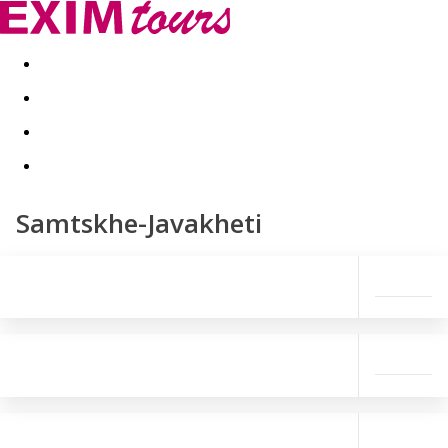
Akční nabídky
Last minute
First minute - Exotika a zim
Samtskhe-Javakheti