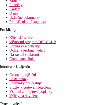
Kontakt
Pobočky
Kariéra
O nás
Užitečné dokumenty
Prohlášení o přístupnosti
Pro klienty
Klientská sekce
Věrnostní program DERCLUB
Poukázky a benefity
Ochrana osobních údajů
Nastavení soukromí
Compliance linka
Informace k zájezdu
Cestovní pojištění
Časté dotazy
Podmínky pro cestující
Služby k cestování letadlem
Vstupní a pobytové poplatky
Výlety na dovolené
Typy dovolené