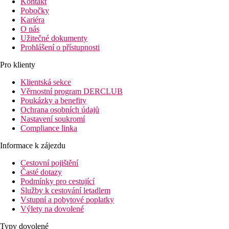
Kontakt
Pobočky
Kariéra
O nás
Užitečné dokumenty
Prohlášení o přístupnosti
Pro klienty
Klientská sekce
Věrnostní program DERCLUB
Poukázky a benefity
Ochrana osobních údajů
Nastavení soukromí
Compliance linka
Informace k zájezdu
Cestovní pojištění
Časté dotazy
Podmínky pro cestující
Služby k cestování letadlem
Vstupní a pobytové poplatky
Výlety na dovolené
Typy dovolené