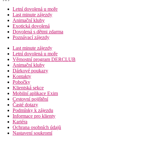
Letní dovolená u moře
Last minute zájezdy
Animační kluby
Exotická dovolená
Dovolená s dětmi zdarma
Poznávací zájezdy
Last minute zájezdy
Letní dovolená u moře
Věrnostní program DERCLUB
Animační kluby
Dárkové poukazy
Kontakty
Pobočky
Klientská sekce
Mobilní aplikace Exim
Cestovní pojištění
Časté dotazy
Podmínky k zájezdu
Informace pro klienty
Kariéra
Ochrana osobních údajů
Nastavení soukromí