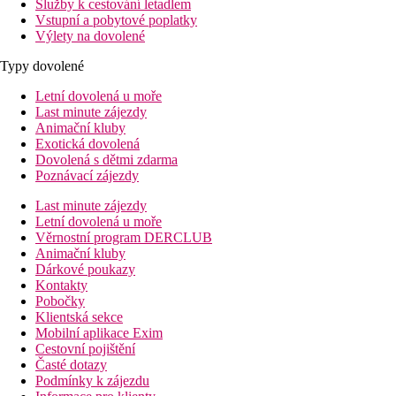
Služby k cestování letadlem
Vstupní a pobytové poplatky
Výlety na dovolené
Typy dovolené
Letní dovolená u moře
Last minute zájezdy
Animační kluby
Exotická dovolená
Dovolená s dětmi zdarma
Poznávací zájezdy
Last minute zájezdy
Letní dovolená u moře
Věrnostní program DERCLUB
Animační kluby
Dárkové poukazy
Kontakty
Pobočky
Klientská sekce
Mobilní aplikace Exim
Cestovní pojištění
Časté dotazy
Podmínky k zájezdu