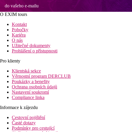
do vašeho e-mailu
O EXIM tours
Kontakt
Pobočky
Kariéra
O nás
Užitečné dokumenty
Prohlášení o přístupnosti
Pro klienty
Klientská sekce
Věrnostní program DERCLUB
Poukázky a benefity
Ochrana osobních údajů
Nastavení soukromí
Compliance linka
Informace k zájezdu
Cestovní pojištění
Časté dotazy
Podmínky pro cestující