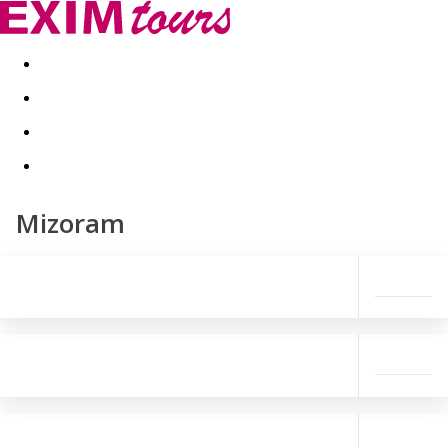
Akční nabídky
Last minute
First minute - Exotika a zim
Mizoram