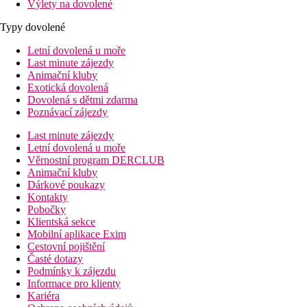
Výlety na dovolené
Typy dovolené
Letní dovolená u moře
Last minute zájezdy
Animační kluby
Exotická dovolená
Dovolená s dětmi zdarma
Poznávací zájezdy
Last minute zájezdy
Letní dovolená u moře
Věrnostní program DERCLUB
Animační kluby
Dárkové poukazy
Kontakty
Pobočky
Klientská sekce
Mobilní aplikace Exim
Cestovní pojištění
Časté dotazy
Podmínky k zájezdu
Informace pro klienty
Kariéra