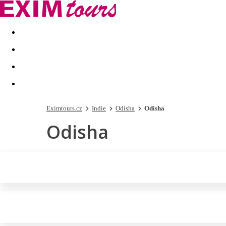
Akční nabídky
Last minute
First minute - Exotika a zim
Eximtours.cz
Indie
Odisha
Odisha
Odisha