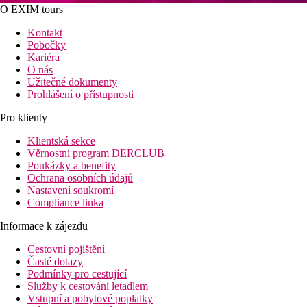
O EXIM tours
Kontakt
Pobočky
Kariéra
O nás
Užitečné dokumenty
Prohlášení o přístupnosti
Pro klienty
Klientská sekce
Věrnostní program DERCLUB
Poukázky a benefity
Ochrana osobních údajů
Nastavení soukromí
Compliance linka
Informace k zájezdu
Cestovní pojištění
Časté dotazy
Podmínky pro cestující
Služby k cestování letadlem
Vstupní a pobytové poplatky