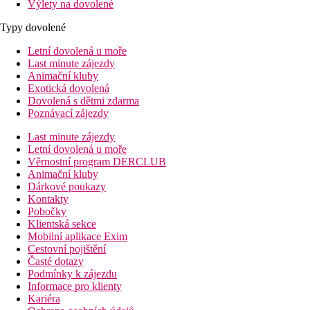
Výlety na dovolené
Typy dovolené
Letní dovolená u moře
Last minute zájezdy
Animační kluby
Exotická dovolená
Dovolená s dětmi zdarma
Poznávací zájezdy
Last minute zájezdy
Letní dovolená u moře
Věrnostní program DERCLUB
Animační kluby
Dárkové poukazy
Kontakty
Pobočky
Klientská sekce
Mobilní aplikace Exim
Cestovní pojištění
Časté dotazy
Podmínky k zájezdu
Informace pro klienty
Kariéra