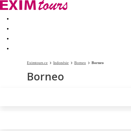
Akční nabídky
Last minute
First minute - Exotika a zim
Eximtours.cz
Indonésie
Borneo
Borneo
Borneo