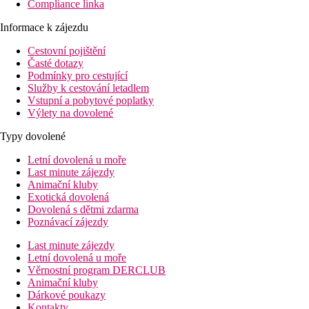
Compliance linka
Informace k zájezdu
Cestovní pojištění
Časté dotazy
Podmínky pro cestující
Služby k cestování letadlem
Vstupní a pobytové poplatky
Výlety na dovolené
Typy dovolené
Letní dovolená u moře
Last minute zájezdy
Animační kluby
Exotická dovolená
Dovolená s dětmi zdarma
Poznávací zájezdy
Last minute zájezdy
Letní dovolená u moře
Věrnostní program DERCLUB
Animační kluby
Dárkové poukazy
Kontakty