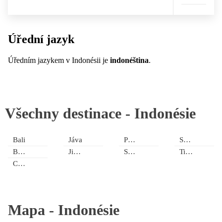
Úřední jazyk
Úředním jazykem v Indonésii je
indonéština
.
Všechny destinace -
Indonésie
Bali
Jáva
Papua
Sumatra
Borneo
Jižní ostrovy
Sulawesi
Timor
Centrální ostrovy
Mapa -
Indonésie