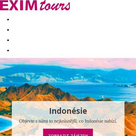
Akční nabídky
Last minute
First minute - Exotika a zim
Indonésie
Objevte s námi to nejkrásnější, co Indonésie nabízí.
ZOBRAZIT ZÁJEZDY