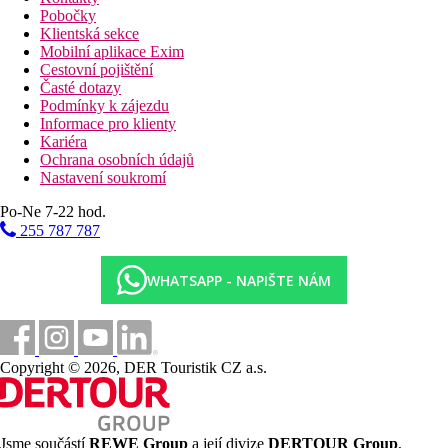
Pobočky
Klientská sekce
Mobilní aplikace Exim
Cestovní pojištění
Časté dotazy
Podmínky k zájezdu
Informace pro klienty
Kariéra
Ochrana osobních údajů
Nastavení soukromí
Po-Ne 7-22 hod.
255 787 787
WHATSAPP - NAPIŠTE NÁM
Copyright © 2026, DER Touristik CZ a.s.
Jsme součástí
REWE Group
a její divize
DERTOUR Group
,