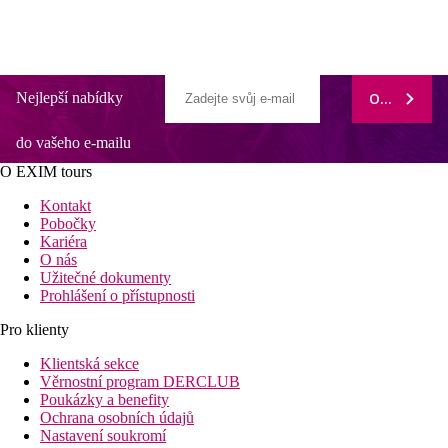
Nejlepší nabídky
ODEBÍRAT
do vašeho e-mailu
O EXIM tours
Kontakt
Pobočky
Kariéra
O nás
Užitečné dokumenty
Prohlášení o přístupnosti
Pro klienty
Klientská sekce
Věrnostní program DERCLUB
Poukázky a benefity
Ochrana osobních údajů
Nastavení soukromí