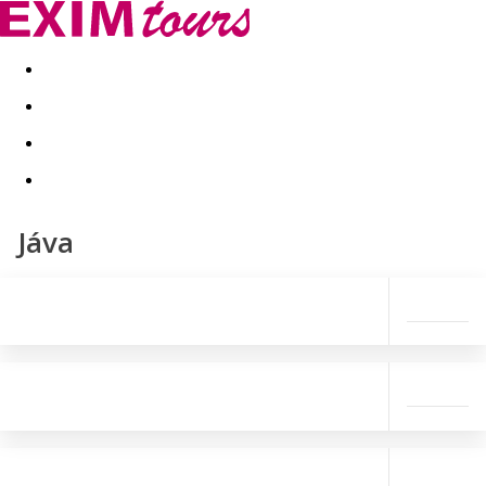
Akční nabídky
Last minute
First minute - Exotika a zim
Jáva