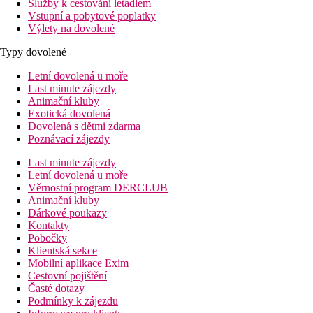
Služby k cestování letadlem
Vstupní a pobytové poplatky
Výlety na dovolené
Typy dovolené
Letní dovolená u moře
Last minute zájezdy
Animační kluby
Exotická dovolená
Dovolená s dětmi zdarma
Poznávací zájezdy
Last minute zájezdy
Letní dovolená u moře
Věrnostní program DERCLUB
Animační kluby
Dárkové poukazy
Kontakty
Pobočky
Klientská sekce
Mobilní aplikace Exim
Cestovní pojištění
Časté dotazy
Podmínky k zájezdu