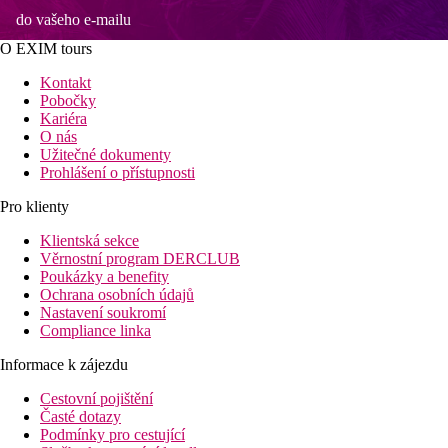
do vašeho e-mailu
O EXIM tours
Kontakt
Pobočky
Kariéra
O nás
Užitečné dokumenty
Prohlášení o přístupnosti
Pro klienty
Klientská sekce
Věrnostní program DERCLUB
Poukázky a benefity
Ochrana osobních údajů
Nastavení soukromí
Compliance linka
Informace k zájezdu
Cestovní pojištění
Časté dotazy
Podmínky pro cestující