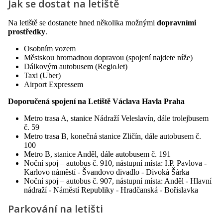
Jak se dostat na letiště
Na letiště se dostanete hned několika možnými
dopravními
prostředky
.
Osobním vozem
Městskou hromadnou dopravou (spojení najdete níže)
Dálkovým autobusem (RegioJet)
Taxi (Uber)
Airport Expressem
Doporučená spojení na Letiště Václava Havla Praha
Metro trasa A, stanice Nádraží Veleslavín, dále trolejbusem
č. 59
Metro trasa B, konečná stanice Zličín, dále autobusem č.
100
Metro B, stanice Anděl, dále autobusem č. 191
Noční spoj – autobus č. 910, nástupní místa: I.P. Pavlova -
Karlovo náměstí - Švandovo divadlo - Divoká Šárka
Noční spoj – autobus č. 907, nástupní místa: Anděl - Hlavní
nádraží - Náměstí Republiky - Hradčanská - Bořislavka
Parkování na letišti