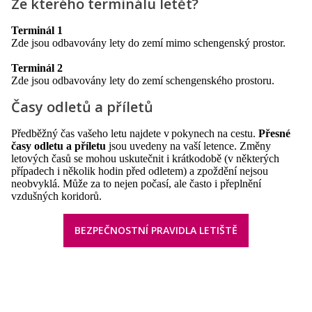
Ze kterého terminálu letět?
Terminál 1
Zde jsou odbavovány lety do zemí mimo schengenský prostor.
Terminál 2
Zde jsou odbavovány lety do zemí schengenského prostoru.
Časy odletů a příletů
Předběžný čas vašeho letu najdete v pokynech na cestu.
Přesné
časy odletu a příletu
jsou uvedeny na vaší letence. Změny
letových časů se mohou uskutečnit i krátkodobě (v některých
případech i několik hodin před odletem) a zpoždění nejsou
neobvyklá. Může za to nejen počasí, ale často i přeplnění
vzdušných koridorů.
BEZPEČNOSTNÍ PRAVIDLA LETIŠTĚ