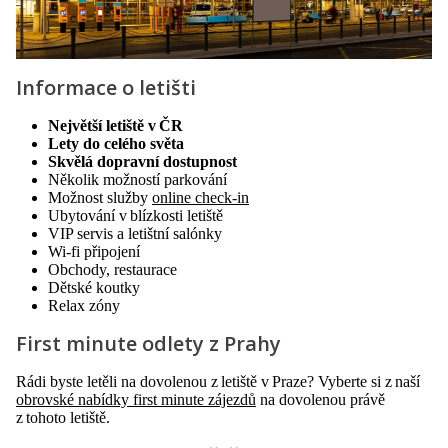
Informace o letišti
Největší letiště v ČR
Lety do celého světa
Skvělá dopravní dostupnost
Několik možností parkování
Možnost služby
online check-in
Ubytování v blízkosti letiště
VIP servis a letištní salónky
Wi-fi připojení
Obchody, restaurace
Dětské koutky
Relax zóny
First minute odlety z Prahy
Rádi byste letěli na dovolenou z letiště v Praze? Vyberte si z naší
obrovské nabídky first minute zájezdů
na dovolenou právě
z tohoto letiště.