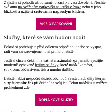
Zajistěte si pohodlí už od samého začátku vaší dovolené. Nechte
své auto
na ověřeném parkovišti na letišti v Praze
nebo v jeho
blízkosti a užijte si
cestování s naprostým klidem
.
VÍCE O PARKOVÁNÍ
Služby, které se vám budou hodit
Pokud si potřebujete před odletem odpočinout nebo se vyspat,
rádi vám zarezervujeme
hotel přímo u letiště
.
Jestli si chcete čekání na váš let maximálně zpříjemnit, využijte
moderně vybavené
letištní salónky
, které nabízí komfort,
soukromí, občerstvení, tisk a mnoho dalšího.
Letiště nabízí nespočet služeb, obchodů a restaurací, díky kterým
si
zpříjemníte čas
při čekání na svůj let. Celou nabídku si můžete
prohlédnout
zde
.
DOPLŇKOVÉ SLUŽBY