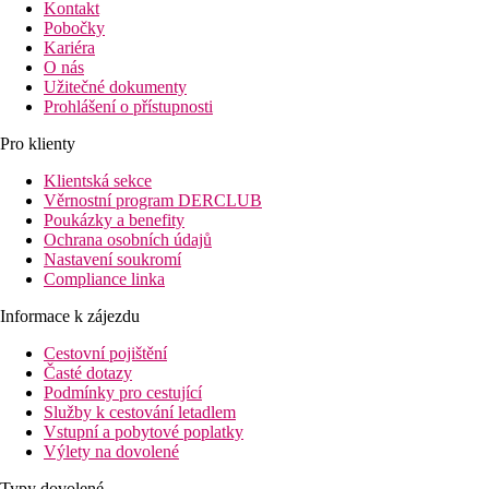
Kontakt
Pobočky
Kariéra
O nás
Užitečné dokumenty
Prohlášení o přístupnosti
Pro klienty
Klientská sekce
Věrnostní program DERCLUB
Poukázky a benefity
Ochrana osobních údajů
Nastavení soukromí
Compliance linka
Informace k zájezdu
Cestovní pojištění
Časté dotazy
Podmínky pro cestující
Služby k cestování letadlem
Vstupní a pobytové poplatky
Výlety na dovolené
Typy dovolené