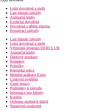
Letní dovolená u moře
Last minute zájezdy
Animační kluby
Exotická dovolená
Dovolená s dětmi zdarma
Poznávací zájezdy
Last minute zájezdy
Letní dovolená u moře
Věrnostní program DERCLUB
Animační kluby
Dárkové poukazy
Kontakty
Pobočky
Klientská sekce
Mobilní aplikace Exim
Cestovní pojištění
Časté dotazy
Podmínky k zájezdu
Informace pro klienty
Kariéra
Ochrana osobních údajů
Nastavení soukromí