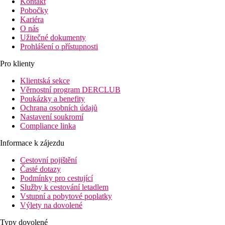
Kontakt
Pobočky
Kariéra
O nás
Užitečné dokumenty
Prohlášení o přístupnosti
Pro klienty
Klientská sekce
Věrnostní program DERCLUB
Poukázky a benefity
Ochrana osobních údajů
Nastavení soukromí
Compliance linka
Informace k zájezdu
Cestovní pojištění
Časté dotazy
Podmínky pro cestující
Služby k cestování letadlem
Vstupní a pobytové poplatky
Výlety na dovolené
Typy dovolené