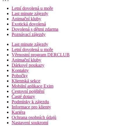
Letní dovolená u moře
Last minute zájezdy
Animační kluby
Exotická dovolená
Dovolená s dětmi zdarma
Poznávací zájezdy
Last minute zájezdy
Letní dovolená u moře
Věrnostní program DERCLUB
Animační kluby
Dárkové poukazy
Kontakty
Pobočky
Klientská sekce
Mobilní aplikace Exim
Cestovní pojištění
Časté dotazy
Podmínky k zájezdu
Informace pro klienty
Kariéra
Ochrana osobních údajů
Nastavení soukromí