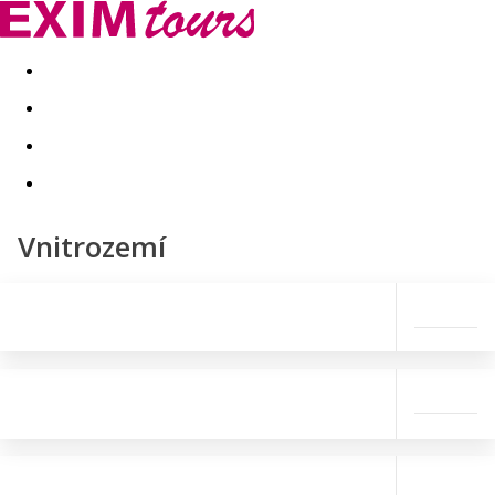
Akční nabídky
Last minute
First minute - Exotika a zim
Vnitrozemí