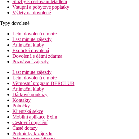
Služby k cestování letadlem
Vstupní a pobytové poplatky
Výlety na dovolené
Typy dovolené
Letní dovolená u moře
Last minute zájezdy
Animační kluby
Exotická dovolená
Dovolená s dětmi zdarma
Poznávací zájezdy
Last minute zájezdy
Letní dovolená u moře
Věrnostní program DERCLUB
Animační kluby
Dárkové poukazy
Kontakty
Pobočky
Klientská sekce
Mobilní aplikace Exim
Cestovní pojištění
Časté dotazy
Podmínky k zájezdu