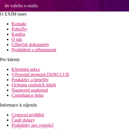
do vašeho e-mailu
O EXIM tours
Kontakt
Pobočky
Kariéra
O nás
Užitečné dokumenty
Prohlášení o přístupnosti
Pro klienty
Klientská sekce
Věrnostní program DERCLUB
Poukázky a benefity
Ochrana osobních údajů
Nastavení soukromí
Compliance linka
Informace k zájezdu
Cestovní pojištění
Časté dotazy
Podmínky pro cestující