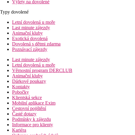
Výlety na dovolené
Typy dovolené
Letní dovolená u moře
Last minute zájezdy
Animační kluby
Exotická dovolená
Dovolená s dětmi zdarma
Poznávací zájezdy
Last minute zájezdy
Letní dovolená u moře
Věrnostní program DERCLUB
Animační kluby
Dárkové poukazy
Kontakty
Pobočky
Klientská sekce
Mobilní aplikace Exim
Cestovní pojištění
Časté dotazy
Podmínky k zájezdu
Informace pro klienty
Kariéra