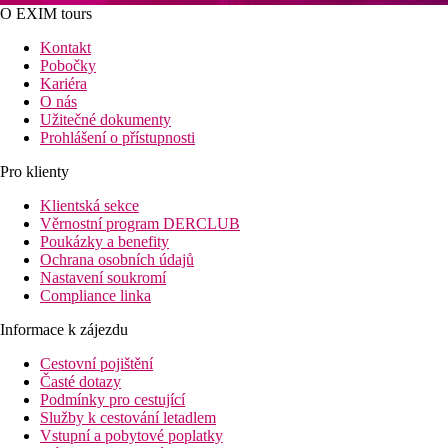
O EXIM tours
Kontakt
Pobočky
Kariéra
O nás
Užitečné dokumenty
Prohlášení o přístupnosti
Pro klienty
Klientská sekce
Věrnostní program DERCLUB
Poukázky a benefity
Ochrana osobních údajů
Nastavení soukromí
Compliance linka
Informace k zájezdu
Cestovní pojištění
Časté dotazy
Podmínky pro cestující
Služby k cestování letadlem
Vstupní a pobytové poplatky