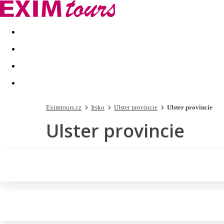
Akční nabídky
Last minute
First minute - Exotika a zim
Eximtours.cz
Irsko
Ulster provincie
Ulster provincie
Ulster provincie