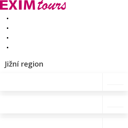
Akční nabídky
Last minute
First minute - Exotika a zim
Jižní region