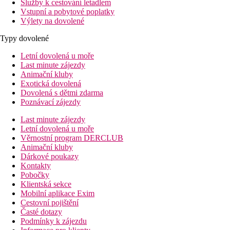
Služby k cestování letadlem
Vstupní a pobytové poplatky
Výlety na dovolené
Typy dovolené
Letní dovolená u moře
Last minute zájezdy
Animační kluby
Exotická dovolená
Dovolená s dětmi zdarma
Poznávací zájezdy
Last minute zájezdy
Letní dovolená u moře
Věrnostní program DERCLUB
Animační kluby
Dárkové poukazy
Kontakty
Pobočky
Klientská sekce
Mobilní aplikace Exim
Cestovní pojištění
Časté dotazy
Podmínky k zájezdu