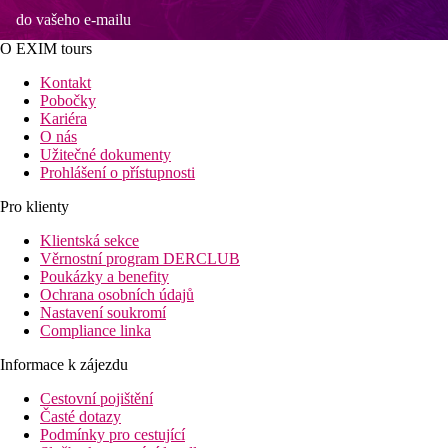
do vašeho e-mailu
O EXIM tours
Kontakt
Pobočky
Kariéra
O nás
Užitečné dokumenty
Prohlášení o přístupnosti
Pro klienty
Klientská sekce
Věrnostní program DERCLUB
Poukázky a benefity
Ochrana osobních údajů
Nastavení soukromí
Compliance linka
Informace k zájezdu
Cestovní pojištění
Časté dotazy
Podmínky pro cestující