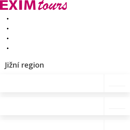
Akční nabídky
Last minute
First minute - Exotika a zim
Jižní region