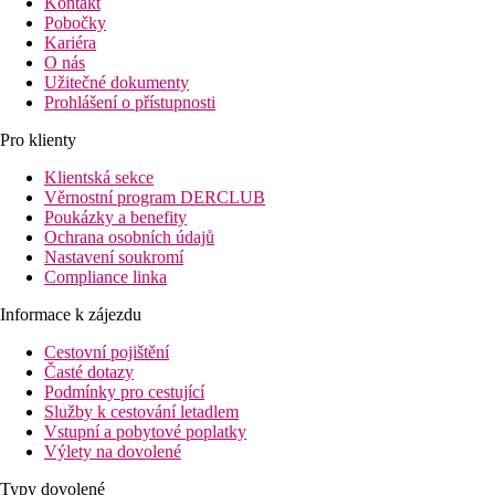
Kontakt
Pobočky
Kariéra
O nás
Užitečné dokumenty
Prohlášení o přístupnosti
Pro klienty
Klientská sekce
Věrnostní program DERCLUB
Poukázky a benefity
Ochrana osobních údajů
Nastavení soukromí
Compliance linka
Informace k zájezdu
Cestovní pojištění
Časté dotazy
Podmínky pro cestující
Služby k cestování letadlem
Vstupní a pobytové poplatky
Výlety na dovolené
Typy dovolené