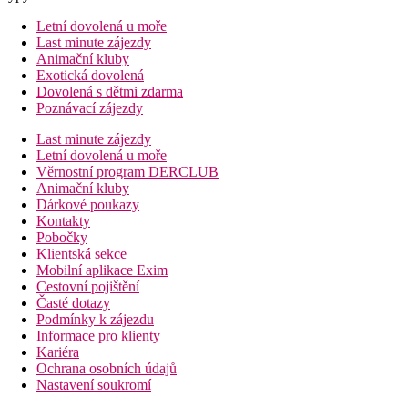
Letní dovolená u moře
Last minute zájezdy
Animační kluby
Exotická dovolená
Dovolená s dětmi zdarma
Poznávací zájezdy
Last minute zájezdy
Letní dovolená u moře
Věrnostní program DERCLUB
Animační kluby
Dárkové poukazy
Kontakty
Pobočky
Klientská sekce
Mobilní aplikace Exim
Cestovní pojištění
Časté dotazy
Podmínky k zájezdu
Informace pro klienty
Kariéra
Ochrana osobních údajů
Nastavení soukromí